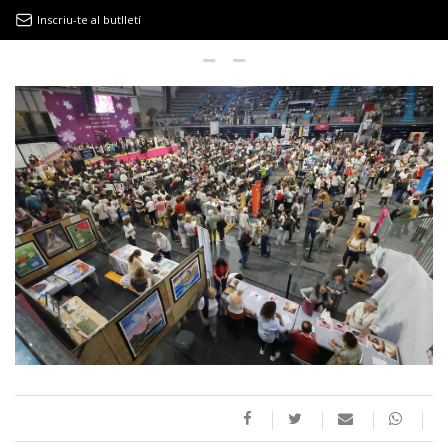
Inscriu-te al butlletí
9MAGAZÍN
EL CLÀSSIC | ALBERT PLA
“LA VIDA ÉS COM LA MAR: SEMPRE BUSCA L’EQUILIBRI”
NOVETATS DISCOGRÀFIQUES
EL CLÀSSIC | ELS 3 TAMBORS
TEMÀTIQUES
()