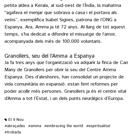
petita aldea a Kerala, al sud-oest de l’Índia, la mahatma
“agafava el menjar que sobrava a casa i el portava als
veïns”, exemplifica Isabel Signes, patrona de l’ONG a
Espanya. Ara, Amma ja té 72 anys. Al llarg de tot aquest
temps, s’ha dedicat a difondre el missatge de l’amor,
acompanyada dels més de 100.000 voluntaris.
Granollers, seu del l’Amma a Espanya
Ja fa tres anys que l’organització va adquirir la finca de Can
Many de Granollers per obrir la seu del Centre Amma
Espanya. Des d’aleshores, han consolidat un projecte de
vida comunitària en expansió: estan fent reformes per
poder acollir més persones. Granollers ja és el centre vital
d’Amma a tot l’Estat, i un dels punts neuràlgics d’Europa.
El 9 Nou
abraçades
amma
embracing the world
espiritualitat
#
#
#
#
trobada
#