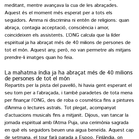
meditant, mentre avançava la cua de les abraçades.
Aquest és el moment més esperat per a tots els
seguidors. Amma ni discrimina ni entén de religions: quan
abraça, contagia acceptació, consciència i amor,
coincideixen els assistents. L’ONG calcula que la líder
espiritual ja ha abraçat més de 40 milions de persones de
tot el món. Aquest any, però, no van permetre als mitjans
prendre-li imatges quan ho feia.
La mahatma índia ja ha abraçat més de 40 milions
de persones de tot el món
Repartits per la pista del pavelló, hi havia gent esperant el
seu torn per a l’abraçada, i també paradetes de tota mena
per finançar l’ONG, des de roba o cosmètica fins a pintures
d’Amma o lectures astrals. Tot plegat, acompanyat
d’actuacions musicals fins a mitjanit. Dijous, van tancar la
jornada espiritual amb l’Atma Puja, una cerimònia sagrada
en què els seguidors beuen una aigua beneïda. Aquest cap
de setmana, el tour farà parada a Espoo, Finlàndia, on