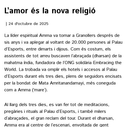
L’amor és la nova religió
()
24 d'octubre de 2025
ACTUALITAT
La líder espiritual Amma va tornar a Granollers després de
sis anys i va aplegar al voltant de 20.000 persones al Palau
POLÍTICA
ESPORTS
d’Esports, entre dimarts i dijous. Com és costum, els
SOCIETAT
assistents de tot arreu buscaven l’abraçada (dharsan) de la
FUTBOL
mahatma índia, fundadora de l’ONG solidària Embracing the
CULTURA
ECONOMIA
World. La trobada va omplir els hotels i accesos al Palau
HOQUEI PATINS
VEURE TOTES
d’Esports durant els tres dies, plens de seguidors encisats
ARTS ESCÈNIQUES
SUPLEMENTS
MOTOR
per la bondat de Mata Amritanandamayi, més coneguda
CULTURA POPULAR
com a Amma (‘mare’).
VEURE TOTES
FOTOGALERIES
LLIBRES
9MAGAZÍN
Al llarg dels tres dies, es van fer tot de meditacions,
CALAIX
pregàries i rituals al Palau d’Esports, i també milers
AGENDA
VEURE TOTES
d’abraçades, el gran reclam del tour. Durant el dharsan,
BLOGOSFERA
Amma era al centre de l’escenari, envoltada de gent