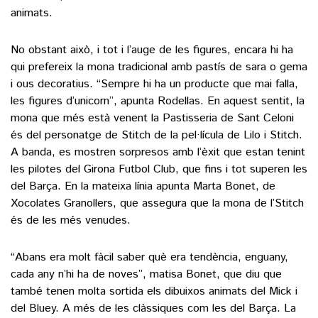
animats.
No obstant això, i tot i l’auge de les figures, encara hi ha
qui prefereix la mona tradicional amb pastís de sara o gema
i ous decoratius. “Sempre hi ha un producte que mai falla,
les figures d’unicorn”, apunta Rodellas. En aquest sentit, la
mona que més està venent la Pastisseria de Sant Celoni
és del personatge de Stitch de la pel·lícula de Lilo i Stitch.
A banda, es mostren sorpresos amb l’èxit que estan tenint
les pilotes del Girona Futbol Club, que fins i tot superen les
del Barça. En la mateixa línia apunta Marta Bonet, de
Xocolates Granollers, que assegura que la mona de l’Stitch
és de les més venudes.
“Abans era molt fàcil saber què era tendència, enguany,
cada any n’hi ha de noves”, matisa Bonet, que diu que
també tenen molta sortida els dibuixos animats del Mick i
del Bluey. A més de les clàssiques com les del Barça. La