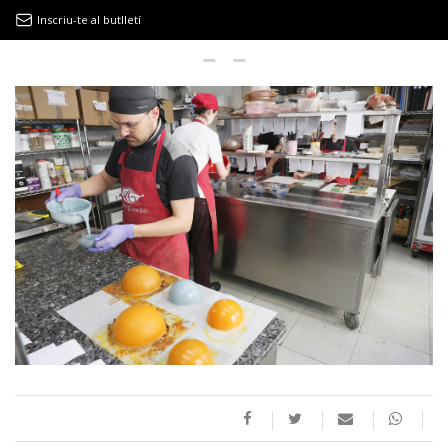
Inscriu-te al butlletí
9MAGAZÍN
EL CLÀSSIC | ALBERT PLA
“LA VIDA ÉS COM LA MAR: SEMPRE BUSCA L’EQUILIBRI”
NOVETATS DISCOGRÀFIQUES
EL CLÀSSIC | ELS 3 TAMBORS
TEMÀTIQUES
()