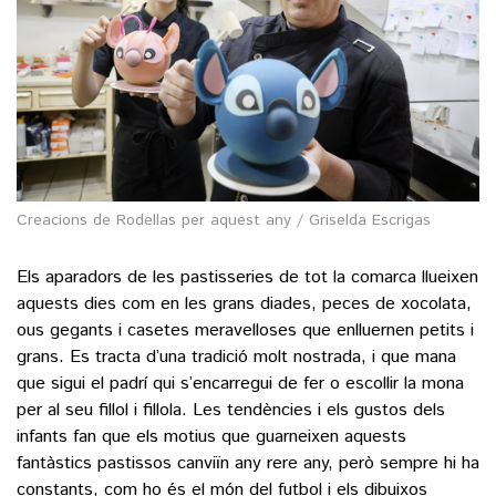
Creacions de Rodellas per aquest any / Griselda Escrigas
Els aparadors de les pastisseries de tot la comarca llueixen
aquests dies com en les grans diades, peces de xocolata,
ous gegants i casetes meravelloses que enlluernen petits i
grans. Es tracta d’una tradició molt nostrada, i que mana
que sigui el padrí qui s’encarregui de fer o escollir la mona
per al seu fillol i fillola. Les tendències i els gustos dels
infants fan que els motius que guarneixen aquests
fantàstics pastissos canviïn any rere any, però sempre hi ha
constants, com ho és el món del futbol i els dibuixos