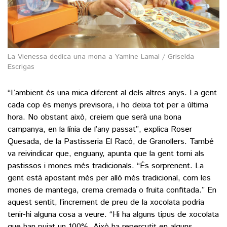
La Vienessa dedica una mona a Yamine Lamal / Griselda
Escrigas
“L’ambient és una mica diferent al dels altres anys. La gent
cada cop és menys previsora, i ho deixa tot per a última
hora. No obstant això, creiem que serà una bona
campanya, en la línia de l’any passat”, explica Roser
Quesada, de la Pastisseria El Racó, de Granollers. També
va reivindicar que, enguany, apunta que la gent torni als
pastissos i mones més tradicionals. “És sorprenent. La
gent està apostant més per allò més tradicional, com les
mones de mantega, crema cremada o fruita confitada.” En
aquest sentit, l’increment de preu de la xocolata podria
tenir-hi alguna cosa a veure. “Hi ha alguns tipus de xocolata
que han pujat un 100%. Això ha repercutit en alguns