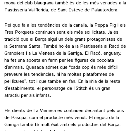
mona del club blaugrana també és de les més venudes a la
Pastisseria Vallflorida, de Sant Esteve de Palautordera.
Pel que fa a les tendències de la canalla, la Peppa Pig i els
Tres Porquets continuen sent els més sol·licitats. Ja és
tradició que el Barça sigui un dels grans protagonistes de
la Setmana Santa. També ho és a la Pastisseria al Racó de
Granollers i a La Vienesa de la Garriga. El Racó, enguany,
ha fet una aposta en ferm per les figures de xocolata
d’animals. Quesada admet que “cada cop és més difícil
preveure les tendències, hi ha moltes plataformes de
pel·lícules”, tot i que també en fan. En la línia de la resta
d’establiments, el personatge de l’Stitch és un gran
atractiu per als infants.
Els clients de La Vienesa es continuen decantant pels ous
de Pasqua, com el producte més venut. El negoci de la
Garriga també té molt èxit amb els productes del Barça.