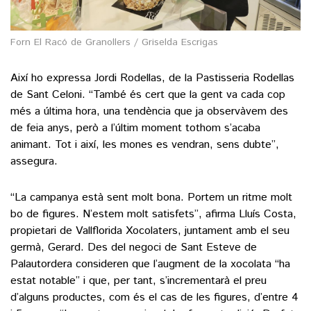
Forn El Racó de Granollers / Griselda Escrigas
Així ho expressa Jordi Rodellas, de la Pastisseria Rodellas
de Sant Celoni. “També és cert que la gent va cada cop
més a última hora, una tendència que ja observàvem des
de feia anys, però a l’últim moment tothom s’acaba
animant. Tot i així, les mones es vendran, sens dubte”,
assegura.
“La campanya està sent molt bona. Portem un ritme molt
bo de figures. N’estem molt satisfets”, afirma Lluís Costa,
propietari de Vallflorida Xocolaters, juntament amb el seu
germà, Gerard. Des del negoci de Sant Esteve de
Palautordera consideren que l’augment de la xocolata “ha
estat notable” i que, per tant, s’incrementarà el preu
d’alguns productes, com és el cas de les figures, d’entre 4