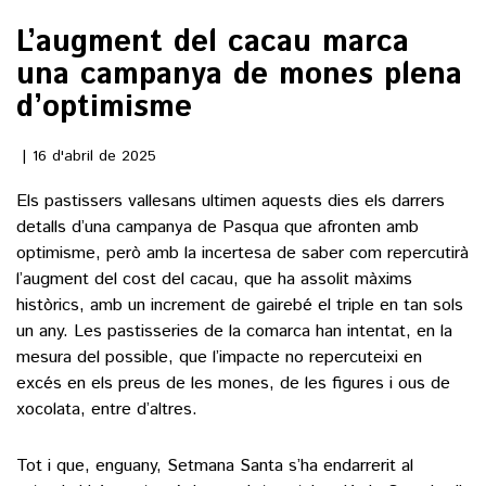
L’augment del cacau marca
()
una campanya de mones plena
d’optimisme
ACTUALITAT
16 d'abril de 2025
POLÍTICA
ESPORTS
Els pastissers vallesans ultimen aquests dies els darrers
SOCIETAT
detalls d’una campanya de Pasqua que afronten amb
FUTBOL
CULTURA
ECONOMIA
optimisme, però amb la incertesa de saber com repercutirà
HOQUEI PATINS
l’augment del cost del cacau, que ha assolit màxims
VEURE TOTES
ARTS ESCÈNIQUES
SUPLEMENTS
històrics, amb un increment de gairebé el triple en tan sols
MOTOR
CULTURA POPULAR
un any. Les pastisseries de la comarca han intentat, en la
VEURE TOTES
FOTOGALERIES
mesura del possible, que l’impacte no repercuteixi en
LLIBRES
excés en els preus de les mones, de les figures i ous de
9MAGAZÍN
CALAIX
xocolata, entre d’altres.
AGENDA
VEURE TOTES
Tot i que, enguany, Setmana Santa s’ha endarrerit al
BLOGOSFERA