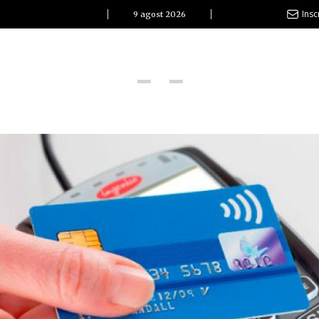
Insc
9 agost 2026
l Clàssic | Albert Pla
La vida és com la mar: sempre busca l’equilibri”
ovetats discogràfiques
l Clàssic | ELS 3 TAMBORS
TEMÀTIQUES