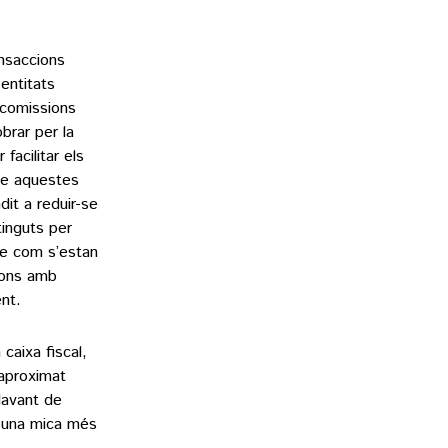
nsaccions
entitats
 comissions
brar per la
facilitar els
ue aquestes
dit a reduir-se
tinguts per
 de com s’estan
ions amb
nt.
caixa fiscal,
 aproximat
davant de
hi una mica més