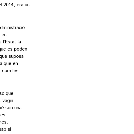
l 2014, era un
dministració
d en
l’Estat la
 que es poden
l que suposa
sí que en
, com les
isc que
 vagin
bé són una
res
mes,
sap si