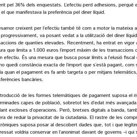
erit pel 36% dels enquestats. L’efectiu perd adhesions, perquè e
el que manifestava la preferència pel diner líquid.
esamor creixent per l’efectiu també té com a motor la mateixa a
 progressivament, va posant vedat a la utilització del diner líqui
saccions de quanties elevades. Recentment, ha entrat en vigor a 
ra que limita a 1.000 euros l’import màxim de les transaccions
en efectiu. És una mesura que busca posar límits a l’elusió fisca
no quedi constància exacta de l’import que s’està pagant, com 
a quan el pagament es fa amb targeta o per mitjans telemàtics
sferències bancàries.
ntroducció de les formes telemàtiques de pagament suposa el r
rminades capes de població, sobretot les d’edat més avançada,
ant excloses d’operacions. Però, bretxes digitals a banda, tam
ra de reduir la privacitat de la ciutadania. El rastre de les comp
tròniques suposa posar al descobert dades que, tot i que legíti
teressat voldria conservar en l’anonimat davant de governs –i qui 