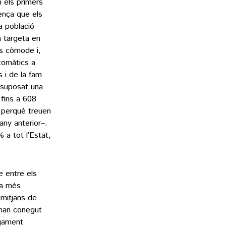
 els primers
ença que els
a població
a targeta en
és còmode i,
utomàtics a
s i de la fam
 suposat una
 fins a 608
, perquè treuen
any anterior–.
 a tot l’Estat,
e entre els
ha més
mitjans de
’han conegut
agament