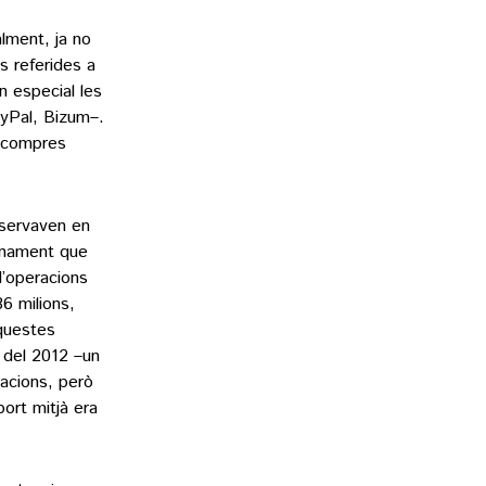
lment, ja no
s referides a
en especial les
ayPal, Bizum–.
s compres
bservaven en
finament que
d’operacions
6 milions,
questes
s del 2012 –un
racions, però
ort mitjà era