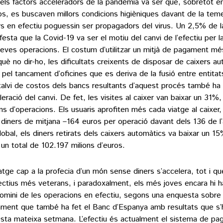
els factors acceleradors de la pandèmia va ser que, sobretot en
s, es buscaven millors condicions higièniques davant de la tem
rs en efectiu poguessin ser propagadors del virus. Un 2,5% de l
festa que la Covid-19 va ser el motiu del canvi de l’efectiu per l
seves operacions. El costum d’utilitzar un mitjà de pagament m
què no dir-ho, les dificultats creixents de disposar de caixers a
 pel tancament d’oficines que es deriva de la fusió entre entitat
talvi de costos dels bancs resultants d’aquest procés també ha
leració del canvi. De fet, les visites al caixer van baixar un 31%,
ons d’operacions. Els usuaris aprofiten més cada viatge al caixer
diners de mitjana –164 euros per operació davant dels 136 de l’
lobal, els diners retirats dels caixers automàtics va baixar un 15%
un total de 102.197 milions d’euros.
iatge cap a la profecia d’un món sense diners s’accelera, tot i qu
lectius més veterans, i paradoxalment, els més joves encara hi 
omini de les operacions en efectiu, segons una enquesta sobre 
ment que també ha fet el Banc d’Espanya amb resultats que s
sta mateixa setmana. L’efectiu és actualment el sistema de p