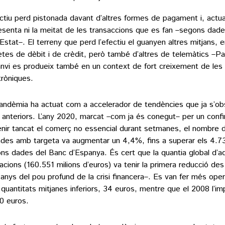
ectiu perd pistonada davant d’altres formes de pagament i, actua
esenta ni la meitat de les transaccions que es fan –segons dade
l’Estat–. El terreny que perd l’efectiu el guanyen altres mitjans, 
etes de dèbit i de crèdit, però també d’altres de telemàtics –P
anvi es produeix també en un context de fort creixement de le
tròniques.
andèmia ha actuat com a accelerador de tendències que ja s’o
 anteriors. L’any 2020, marcat –com ja és conegut– per un con
enir tancat el comerç no essencial durant setmanes, el nombre 
des amb targeta va augmentar un 4,4%, fins a superar els 4.73
ns dades del Banc d’Espanya. És cert que la quantia global d’a
acions (160.551 milions d’euros) va tenir la primera reducció de
 anys del pou profund de la crisi financera–. Es van fer més ope
quantitats mitjanes inferiors, 34 euros, mentre que el 2008 l’imp
0 euros.