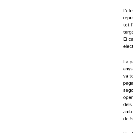
L’ef
repr
tot 
targ
El c
elec
La p
anys
va t
paga
sego
oper
dels
amb 
de 5