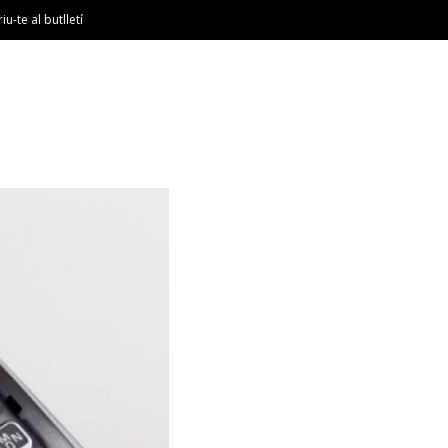
riu-te al butlletí