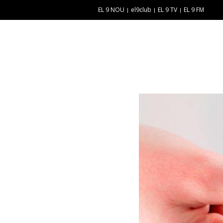
EL 9 NOU
el9club
EL 9 TV
EL 9 FM
E
“
N
E