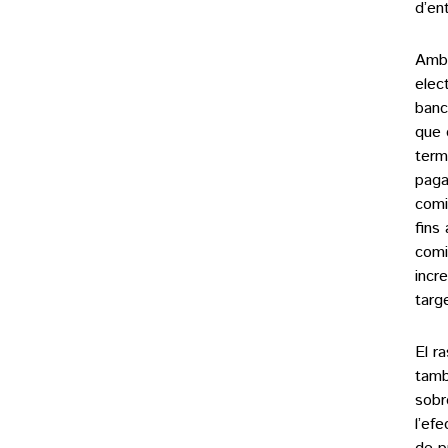
d’en
Amb 
elec
banc
que 
term
paga
comi
fins
comi
incr
targ
El r
tamb
sobr
l’ef