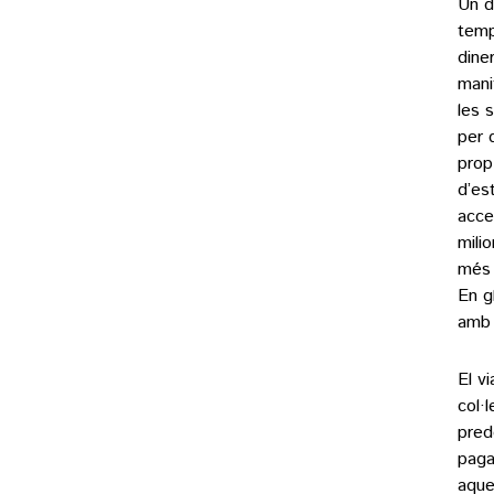
Un d
temp
dine
mani
les 
per 
prop
d’es
acce
mili
més 
En g
amb 
El v
col·
pred
paga
aque