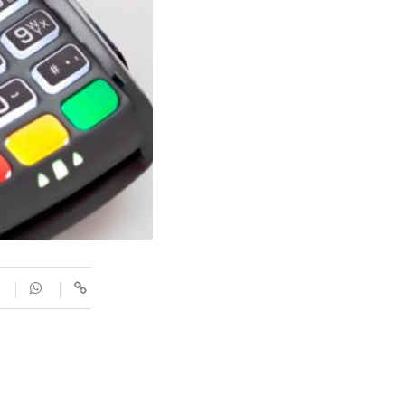
SUPLEMENTS
Fotogaleries
9magazín
Agenda
Blogosfera