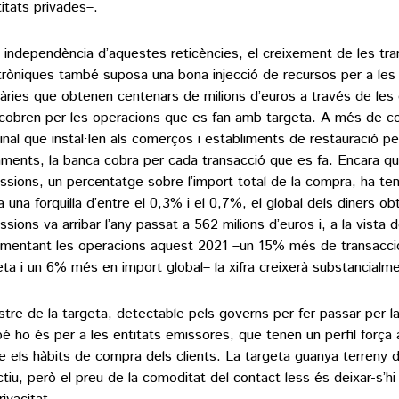
titats privades–.
independència d’aquestes reticències, el creixement de les tra
tròniques també suposa una bona injecció de recursos per a les 
àries que obtenen centenars de milions d’euros a través de les
cobren per les operacions que es fan amb targeta. A més de co
inal que instal·len als comerços i establiments de restauració per 
ments, la banca cobra per cada transacció que es fa. Encara q
ssions, un percentatge sobre l’import total de la compra, ha ten
 a una forquilla d’entre el 0,3% i el 0,7%, el global dels diners ob
ssions va arribar l’any passat a 562 milions d’euros i, a la vista
ementant les operacions aquest 2021 –un 15% més de transacc
eta i un 6% més en import global– la xifra creixerà substancialme
astre de la targeta, detectable pels governs per fer passar per la 
é ho és per a les entitats emissores, que tenen un perfil força
e els hàbits de compra dels clients. La targeta guanya terreny 
ectiu, però el preu de la comoditat del contact less és deixar-s’