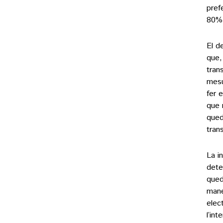
pref
80% 
El d
que,
tran
mesu
fer 
que 
qued
tran
La i
dete
qued
mane
elec
l’in