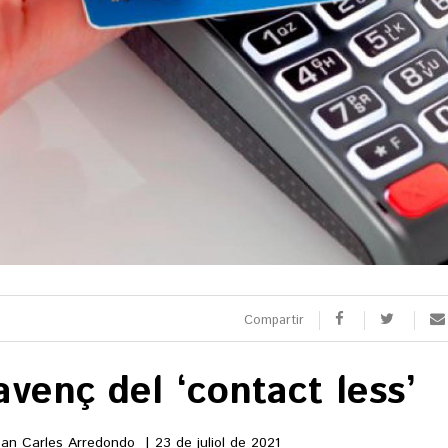
SPORTS
CULTURA
utbol
Arts escèniques
oquei patins
Cultura popular
otor
Llibres
eure totes
Calaix
Veure totes
Compartir
 9 TV
 directe
’avenç del ‘contact less’
rogramació
la carta
an Carles Arredondo
23 de juliol de 2021