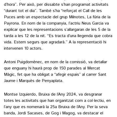
d’hora”. Per això, per dissabte s’han programat activitats
“durant tot el dia”. També s’ha “reforçat el Call de les
Puces amb un espectacle del grup Milnotes, La fúria de la
Payrona. En nom de la companyia, l’actriu Neus Garcia va
explicar que les representacions s’allargaran de les 5 de la
tarda a les 12 de la nit. “Es tracta d’una llegenda que cobra
vida. Estem segurs que agradarà.” A la representació hi
intervenen 10 actors.
Antoni Puigdomènec, en nom de la comissió, va detallar
que enguany hi haurà prop de 150 parades al Mercat
Màgic, fet que ha obligat a “afegir espais” al carrer Sant
Jaume i Marquès de Penyaplata.
Montse Izquierdo, Bruixa de l’Any 2024, va desgranar
totes les activitats que han organitzat com a col·lectiu, en
l’any que es nomenarà la 25a Bruixa de l’Any. Per la seva
banda, Jordi Sacases, de Gog i Magog, va destacar el