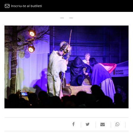
Inscriu-te al butlletí
9MAGAZÍN
EL CLÀSSIC | ALBERT PLA
“LA VIDA ÉS COM LA MAR: SEMPRE BUSCA L’EQUILIBRI”
NOVETATS DISCOGRÀFIQUES
EL CLÀSSIC | ELS 3 TAMBORS
TEMÀTIQUES
()