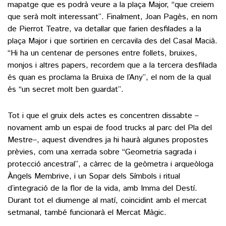
mapatge que es podrà veure a la plaça Major, “que creiem
que serà molt interessant”. Finalment, Joan Pagès, en nom
de Pierrot Teatre, va detallar que farien desfilades a la
plaça Major i que sortirien en cercavila des del Casal Macià.
“Hi ha un centenar de persones entre follets, bruixes,
monjos i altres papers, recordem que a la tercera desfilada
és quan es proclama la Bruixa de l’Any”, el nom de la qual
és “un secret molt ben guardat”.
Tot i que el gruix dels actes es concentren dissabte –
novament amb un espai de food trucks al parc del Pla del
Mestre–, aquest divendres ja hi haurà algunes propostes
prèvies, com una xerrada sobre “Geometria sagrada i
protecció ancestral”, a càrrec de la geòmetra i arqueòloga
Àngels Membrive, i un Sopar dels Símbols i ritual
d’integració de la flor de la vida, amb Imma del Destí.
Durant tot el diumenge al matí, coincidint amb el mercat
setmanal, també funcionarà el Mercat Màgic.