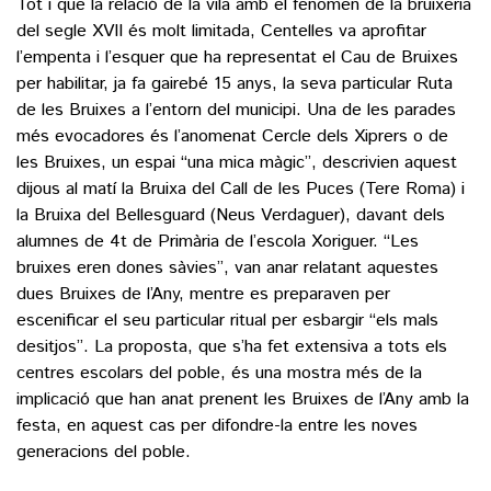
Tot i que la relació de la vila amb el fenomen de la bruixeria
del segle XVII és molt limitada, Centelles va aprofitar
l’empenta i l’esquer que ha representat el Cau de Bruixes
per habilitar, ja fa gairebé 15 anys, la seva particular Ruta
de les Bruixes a l’entorn del municipi. Una de les parades
més evocadores és l’anomenat Cercle dels Xiprers o de
les Bruixes, un espai “una mica màgic”, descrivien aquest
dijous al matí la Bruixa del Call de les Puces (Tere Roma) i
la Bruixa del Bellesguard (Neus Verdaguer), davant dels
alumnes de 4t de Primària de l’escola Xoriguer. “Les
bruixes eren dones sàvies”, van anar relatant aquestes
dues Bruixes de l’Any, mentre es preparaven per
escenificar el seu particular ritual per esbargir “els mals
desitjos”. La proposta, que s’ha fet extensiva a tots els
centres escolars del poble, és una mostra més de la
implicació que han anat prenent les Bruixes de l’Any amb la
festa, en aquest cas per difondre-la entre les noves
generacions del poble.