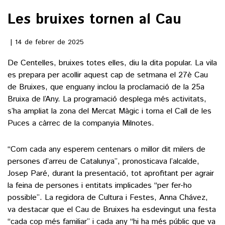
Les bruixes tornen al Cau
()
14 de febrer de 2025
ACTUALITAT
De Centelles, bruixes totes elles, diu la dita popular. La vila
es prepara per acollir aquest cap de setmana el 27è Cau
POLÍTICA
ESPORTS
de Bruixes, que enguany inclou la proclamació de la 25a
SOCIETAT
Bruixa de l’Any. La programació desplega més activitats,
FUTBOL
s’ha ampliat la zona del Mercat Màgic i torna el Call de les
CULTURA
ECONOMIA
Puces a càrrec de la companyia Milnotes.
HOQUEI PATINS
VEURE TOTES
ARTS ESCÈNIQUES
SUPLEMENTS
MOTOR
“Com cada any esperem centenars o millor dit milers de
CULTURA POPULAR
VEURE TOTES
persones d’arreu de Catalunya”, pronosticava l’alcalde,
FOTOGALERIES
LLIBRES
Josep Paré, durant la presentació, tot aprofitant per agrair
9MAGAZÍN
la feina de persones i entitats implicades “per fer-ho
CALAIX
possible”. La regidora de Cultura i Festes, Anna Chávez,
AGENDA
VEURE TOTES
va destacar que el Cau de Bruixes ha esdevingut una festa
BLOGOSFERA
“cada cop més familiar” i cada any “hi ha més públic que va