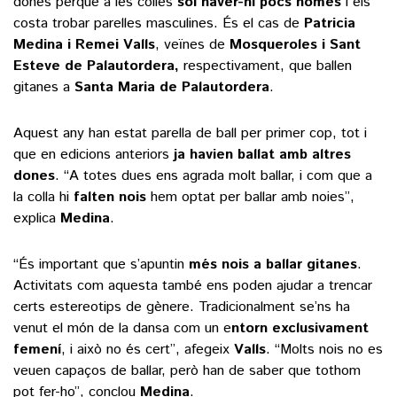
dones perquè a les colles
sol haver-hi pocs homes
i els
costa trobar parelles masculines. És el cas de
Patricia
Medina i Remei Valls
, veïnes de
Mosqueroles i Sant
Esteve de Palautordera,
respectivament, que ballen
gitanes a
Santa Maria de Palautordera
.
Aquest any han estat parella de ball per primer cop, tot i
que en edicions anteriors
ja havien ballat amb altres
dones
. “A totes dues ens agrada molt ballar, i com que a
la colla hi
falten nois
hem optat per ballar amb noies”,
explica
Medina
.
“És important que s’apuntin
més nois a ballar gitanes
.
Activitats com aquesta també ens poden ajudar a trencar
certs estereotips de gènere. Tradicionalment se’ns ha
venut el món de la dansa com un e
ntorn exclusivament
femení
, i això no és cert”, afegeix
Valls
. “Molts nois no es
veuen capaços de ballar, però han de saber que tothom
pot fer-ho”, conclou
Medina
.