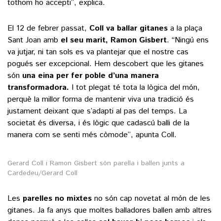
tothom ho accepti”, explica.
El 12 de febrer passat,
Coll va ballar gitanes
a la plaça
Sant Joan amb
el seu marit, Ramon Gisbert
. “Ningú ens
va jutjar, ni tan sols es va plantejar que el nostre cas
pogués ser excepcional. Hem descobert que les gitanes
són
una eina per fer poble d’una manera
transformadora.
I tot plegat té tota la lògica del món,
perquè la millor forma de mantenir viva una tradició és
justament deixant que s’adapti al pas del temps. La
societat és diversa, i és lògic que cadascú balli de la
manera com se senti més còmode”, apunta Coll.
Gerard Coll i Ramon Gisbert són parella i ballen junts a
Cardedeu/Gerard Coll
Les
parelles no mixtes
no són cap novetat al món de les
gitanes. Ja fa anys que moltes balladores ballen amb altres