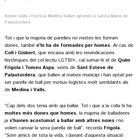
Remei Valls i Patricia Medina ballen gitanes a Santa Maria de
Palautordera
Tot i que la majoria de parelles no mixtes les formen
dones, també
n’hi ha de formades per homes
. Al cas de
Coll i Gisbert
, que encaixa amb les reivindicacions
històriques del col·lectiu LGTBI+, cal sumar-hi el de
Quim
Frigola i Tomeu Aspa
, veïns de
Sant Esteve de
Palautordera
, que ballen al mateix municipi i han optat per
ser parella de ball per motius logístics molt semblants als
de
Medina i Valls.
“Cap dels dos tenia amb qui ballar. Tot i que a la colla hi ha
moltes més dones que homes
, la majoria de balladores
ja
s’havien acostumat a ballar amb altres noies
i no
volien canviar la seva parella de ball”, recorda
Frigola
.
“Som amics de tota la vida, i davant d’aquesta situació