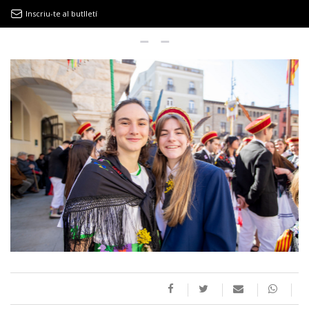
Inscriu-te al butlletí
9MAGAZÍN
EL CLÀSSIC | ALBERT PLA
“LA VIDA ÉS COM LA MAR: SEMPRE BUSCA L’EQUILIBRI”
NOVETATS DISCOGRÀFIQUES
EL CLÀSSIC | ELS 3 TAMBORS
TEMÀTIQUES
()