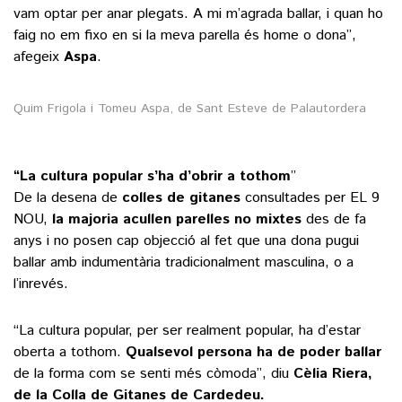
vam optar per anar plegats. A mi m’agrada ballar, i quan ho
faig no em fixo en si la meva parella és home o dona”,
afegeix
Aspa
.
Quim Frigola i Tomeu Aspa, de Sant Esteve de Palautordera
“La cultura popular s’ha d’obrir a tothom
”
De la desena de
colles de gitanes
consultades per EL 9
NOU,
la majoria acullen parelles no mixtes
des de fa
anys i no posen cap objecció al fet que una dona pugui
ballar amb indumentària tradicionalment masculina, o a
l’inrevés.
“La cultura popular, per ser realment popular, ha d’estar
oberta a tothom.
Qualsevol persona ha de poder ballar
de la forma com se senti més còmoda”, diu
Cèlia Riera,
de la Colla de Gitanes de Cardedeu.