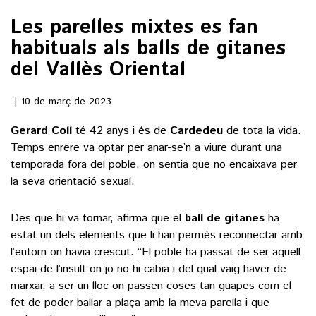
Les parelles mixtes es fan
()
habituals als balls de gitanes
del Vallès Oriental
ACTUALITAT
10 de març de 2023
POLÍTICA
ESPORTS
Gerard Coll
té 42 anys i és de
Cardedeu
de tota la vida.
SOCIETAT
Temps enrere va optar per anar-se’n a viure durant una
FUTBOL
CULTURA
ECONOMIA
temporada fora del poble, on sentia que no encaixava per
HOQUEI PATINS
la seva orientació sexual.
VEURE TOTES
ARTS ESCÈNIQUES
SUPLEMENTS
MOTOR
CULTURA POPULAR
Des que hi va tornar, afirma que el
ball de gitanes
ha
VEURE TOTES
FOTOGALERIES
estat un dels elements que li han permès reconnectar amb
LLIBRES
l’entorn on havia crescut. “El poble ha passat de ser aquell
9MAGAZÍN
CALAIX
espai de l’insult on jo no hi cabia i del qual vaig haver de
AGENDA
marxar, a ser un lloc on passen coses tan guapes com el
VEURE TOTES
fet de poder ballar a plaça amb la meva parella i que
BLOGOSFERA