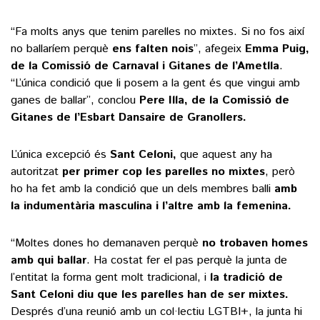
“Fa molts anys que tenim parelles no mixtes. Si no fos així
no ballaríem perquè
ens falten nois
”, afegeix
Emma Puig,
de la Comissió de Carnaval i Gitanes de l’Ametlla
.
“L’única condició que li posem a la gent és que vingui amb
ganes de ballar”, conclou
Pere Illa, de la Comissió de
Gitanes de l’Esbart Dansaire de Granollers.
L’única excepció és
Sant Celoni,
que aquest any ha
autoritzat
per primer cop les parelles no mixtes
, però
ho ha fet amb la condició que un dels membres balli
amb
la indumentària masculina i l’altre amb la femenina.
“Moltes dones ho demanaven perquè
no trobaven homes
amb qui ballar
. Ha costat fer el pas perquè la junta de
l’entitat la forma gent molt tradicional, i
la tradició de
Sant Celoni diu que les parelles han de ser mixtes.
Després d’una reunió amb un col·lectiu LGTBI+, la junta hi