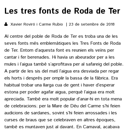
Les tres fonts de Roda de Ter
()
Xavier Roviró i Carme Rubio
23 de setembre de 2018
ACTUALITAT
Al centre del poble de Roda de Ter es troba una de les
seves fonts més emblemàtiques les Tres Fonts de Roda
POLÍTICA
ESPORTS
de Ter. Entorn d’aquesta font es reunien els veïns per
SOCIETAT
cantar i fer berenades. Hi havia un abeurador per a les
FUTBOL
mules i l’aigua també s’aprofitava per al safareig del poble.
CULTURA
ECONOMIA
A partir de les sis del matí l’aigua era desviada per regar
HOQUEI PATINS
VEURE TOTES
els horts i després per omplir la bassa de la fàbrica. Era
ARTS ESCÈNIQUES
SUPLEMENTS
MOTOR
habitual trobar una llarga cua de gent i haver d’esperar
CULTURA POPULAR
estona per poder agafar aigua, perquè l’aigua era molt
VEURE TOTES
FOTOGALERIES
LLIBRES
apreciada. També era molt popular d’anar-hi en tota mena
9MAGAZÍN
de celebracions: per la Mare de Déu del Carme s’hi feien
CALAIX
audicions de sardanes, sovint s’hi feien arrossades i les
AGENDA
VEURE TOTES
curses de braus que se celebraven en altres èpoques,
BLOGOSFERA
també es muntaven just al davant. En Carnaval, acabava