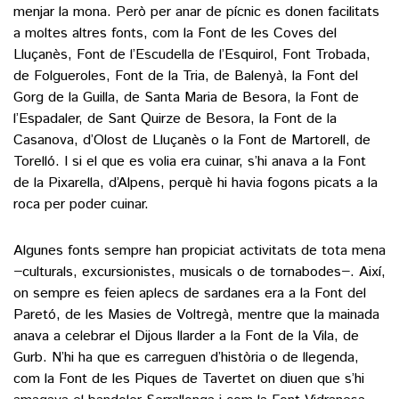
menjar la mona. Però per anar de pícnic es donen facilitats
a moltes altres fonts, com la Font de les Coves del
Lluçanès, Font de l’Escudella de l’Esquirol, Font Trobada,
de Folgueroles, Font de la Tria, de Balenyà, la Font del
Gorg de la Guilla, de Santa Maria de Besora, la Font de
l’Espadaler, de Sant Quirze de Besora, la Font de la
Casanova, d’Olost de Lluçanès o la Font de Martorell, de
Torelló. I si el que es volia era cuinar, s’hi anava a la Font
de la Pixarella, d’Alpens, perquè hi havia fogons picats a la
roca per poder cuinar.
Algunes fonts sempre han propiciat activitats de tota mena
−culturals, excursionistes, musicals o de tornabodes−. Així,
on sempre es feien aplecs de sardanes era a la Font del
Paretó, de les Masies de Voltregà, mentre que la mainada
anava a celebrar el Dijous llarder a la Font de la Vila, de
Gurb. N’hi ha que es carreguen d’història o de llegenda,
com la Font de les Piques de Tavertet on diuen que s’hi