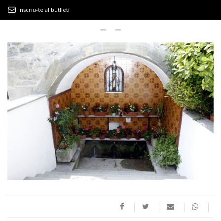
Inscriu-te al butlletí
9MAGAZÍN
EL CLÀSSIC | ALBERT PLA
“LA VIDA ÉS COM LA MAR: SEMPRE BUSCA L’EQUILIBRI”
NOVETATS DISCOGRÀFIQUES
EL CLÀSSIC | ELS 3 TAMBORS
TEMÀTIQUES
()