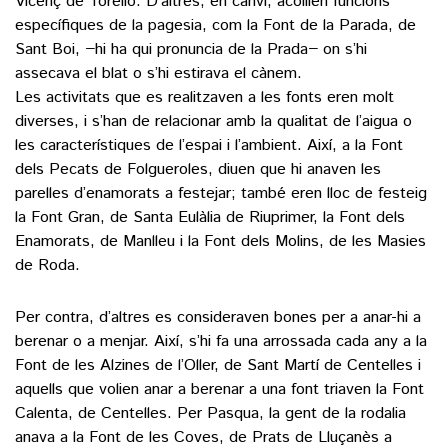
Vicenç de Torelló. D’altres, en canvi, acollien funcions
específiques de la pagesia, com la Font de la Parada, de
Sant Boi, −hi ha qui pronuncia de la Prada− on s’hi
assecava el blat o s’hi estirava el cànem.
Les activitats que es realitzaven a les fonts eren molt
diverses, i s’han de relacionar amb la qualitat de l’aigua o
les característiques de l’espai i l’ambient. Així, a la Font
dels Pecats de Folgueroles, diuen que hi anaven les
parelles d’enamorats a festejar; també eren lloc de festeig
la Font Gran, de Santa Eulàlia de Riuprimer, la Font dels
Enamorats, de Manlleu i la Font dels Molins, de les Masies
de Roda.
Per contra, d’altres es consideraven bones per a anar-hi a
berenar o a menjar. Així, s’hi fa una arrossada cada any a la
Font de les Alzines de l’Oller, de Sant Martí de Centelles i
aquells que volien anar a berenar a una font triaven la Font
Calenta, de Centelles. Per Pasqua, la gent de la rodalia
anava a la Font de les Coves, de Prats de Lluçanès a