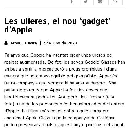
()
Les ulleres, el nou ‘gadget’
d’Apple
ACTUALITAT
Arnau Jaumira
2 de juny de 2020
POLÍTICA
ESPORTS
Fa anys que Google ha intentat crear unes ulleres de
SOCIETAT
realitat augmentada. De fet, les seves Google Glasses han
FUTBOL
CULTURA
ECONOMIA
arribat a sortir al mercat però a preus prohibitius i d’una
HOQUEI PATINS
manera que no era assequible pel gran públic. Apple és
VEURE TOTES
ARTS ESCÈNIQUES
SUPLEMENTS
MOTOR
l’altra companyia que sempre hi ha anat al darrere. S’ha
CULTURA POPULAR
parlat de patents que Apple ha fet i les coses que
VEURE TOTES
FOTOGALERIES
hipotèticament podria fer. Ara, però, Jon Prosser (a la
LLIBRES
foto), una de les persones més ben informades de l’entorn
9MAGAZÍN
CALAIX
d’Apple, ha filtrat més coses sobre aquest projecte
AGENDA
anomenat Apple Glass i que la companyia de Califòrnia
VEURE TOTES
BLOGOSFERA
podria presentar a finals d’aquest any o principis del vinent.