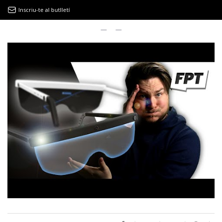
Inscriu-te al butlletí
9MAGAZÍN
EL CLÀSSIC | ALBERT PLA
“LA VIDA ÉS COM LA MAR: SEMPRE BUSCA L’EQUILIBRI”
NOVETATS DISCOGRÀFIQUES
EL CLÀSSIC | ELS 3 TAMBORS
TEMÀTIQUES
()