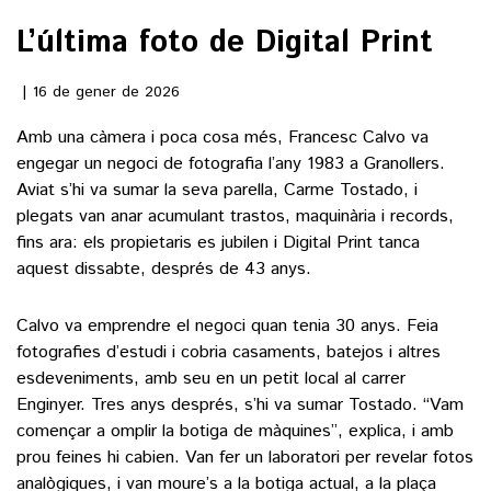
L’última foto de Digital Print
()
16 de gener de 2026
ACTUALITAT
Amb una càmera i poca cosa més, Francesc Calvo va
engegar un negoci de fotografia l’any 1983 a Granollers.
POLÍTICA
ESPORTS
Aviat s’hi va sumar la seva parella, Carme Tostado, i
SOCIETAT
plegats van anar acumulant trastos, maquinària i records,
FUTBOL
fins ara: els propietaris es jubilen i Digital Print tanca
CULTURA
ECONOMIA
aquest dissabte, després de 43 anys.
HOQUEI PATINS
VEURE TOTES
ARTS ESCÈNIQUES
SUPLEMENTS
MOTOR
Calvo va emprendre el negoci quan tenia 30 anys. Feia
CULTURA POPULAR
VEURE TOTES
fotografies d’estudi i cobria casaments, batejos i altres
FOTOGALERIES
LLIBRES
esdeveniments, amb seu en un petit local al carrer
9MAGAZÍN
Enginyer. Tres anys després, s’hi va sumar Tostado. “Vam
CALAIX
començar a omplir la botiga de màquines”, explica, i amb
AGENDA
VEURE TOTES
prou feines hi cabien. Van fer un laboratori per revelar fotos
BLOGOSFERA
analògiques, i van moure’s a la botiga actual, a la plaça