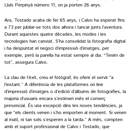
Lluís Perpinyà número 11, on ja porten 26 anys.
Ara, Tostado acaba de fer 65 anys, i Calvo ha esperat fins
a 73 per jubilar-se tots dos alhora i tancar junts l’aventura.
Durant aquestes quatre dècades, les modes i les
tecnologies han canviat. S’ha consolidat la fotografia digital
i ha despuntat el negoci d’impressió d’imatges, per
exemple, però la parella ha estat sempre al dia. “Tenim de
tot”, assegura Calvo.
La clau de l’èxit, creu el fotògraf, és oferir el servir “a
l’instant.” A diferència de les plataformes on line
d’impressió d’imatges o d’edició d’àlbums de fotografies, la
majoria d’usuaris encara s’estimen més el comerç
presencial. És una excepció dins les noves tendències, ja
que “els clients venen i s’ho emporten al moment. Si venen
al matí, ni tan sols s’esperen a la tarda.” A més, compten
amb el suport professional de Calvo i Tostado, que