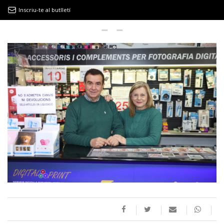
Inscriu-te al butlletí
9MAGAZÍN
EL CLÀSSIC | ALBERT PLA
“LA VIDA ÉS COM LA MAR: SEMPRE BUSCA L’EQUILIBRI”
NOVETATS DISCOGRÀFIQUES
EL CLÀSSIC | ELS 3 TAMBORS
TEMÀTIQUES
()