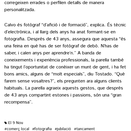
corregeixen errades o perfilen detalls de manera
personalitzada.
Calvo és fotògraf “d’afició i de formació”, explica. És tècnic
d’electrònica, i al llarg dels anys ha anat formant-se en
fotografia. Després de 43 anys, assegura que aquesta “és
una feina en què has de ser fotògraf de debò. N’has de
saber, i calen anys per aprendre’n.” A banda de
coneixements i experiència professionals, la parella també
ha tingut l’oportunitat de conèixer un munt de gent, i ha fet
bons amics, alguns de “molt especials”, diu Tostado. “Què
farem sense vosaltres?”, els pregunten ara alguns clients
habituals. La parella agraeix aquests gestos, que després
de 43 anys compartint estones i passions, són una “gran
recompensa”.
El 9 Nou
comerç local
fotografia
jubilació
tancament
#
#
#
#