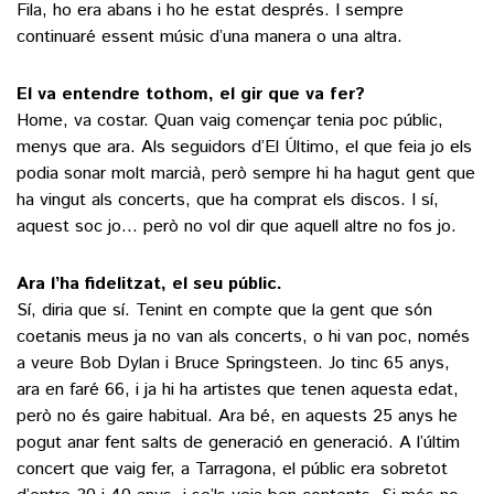
Fila, ho era abans i ho he estat després. I sempre
continuaré essent músic d’una manera o una altra.
El va entendre tothom, el gir que va fer?
Home, va costar. Quan vaig començar tenia poc públic,
menys que ara. Als seguidors d’El Último, el que feia jo els
podia sonar molt marcià, però sempre hi ha hagut gent que
ha vingut als concerts, que ha comprat els discos. I sí,
aquest soc jo… però no vol dir que aquell altre no fos jo.
Ara l’ha fidelitzat, el seu públic.
Sí, diria que sí. Tenint en compte que la gent que són
coetanis meus ja no van als concerts, o hi van poc, només
a veure Bob Dylan i Bruce Springsteen. Jo tinc 65 anys,
ara en faré 66, i ja hi ha artistes que tenen aquesta edat,
però no és gaire habitual. Ara bé, en aquests 25 anys he
pogut anar fent salts de generació en generació. A l’últim
concert que vaig fer, a Tarragona, el públic era sobretot