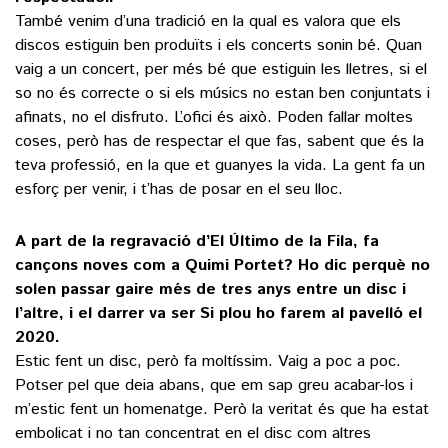
També venim d’una tradició en la qual es valora que els
discos estiguin ben produïts i els concerts sonin bé. Quan
vaig a un concert, per més bé que estiguin les lletres, si el
so no és correcte o si els músics no estan ben conjuntats i
afinats, no el disfruto. L’ofici és això. Poden fallar moltes
coses, però has de respectar el que fas, sabent que és la
teva professió, en la que et guanyes la vida. La gent fa un
esforç per venir, i t’has de posar en el seu lloc.
A part de la regravació d’El Último de la Fila, fa
cançons noves com a Quimi Portet? Ho dic perquè no
solen passar gaire més de tres anys entre un disc i
l’altre, i el darrer va ser Si plou ho farem al pavelló el
2020.
Estic fent un disc, però fa moltíssim. Vaig a poc a poc.
Potser pel que deia abans, que em sap greu acabar-los i
m’estic fent un homenatge. Però la veritat és que ha estat
embolicat i no tan concentrat en el disc com altres