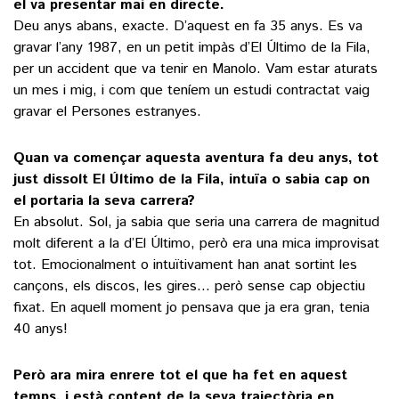
el va presentar mai en directe.
Deu anys abans, exacte. D’aquest en fa 35 anys. Es va
gravar l’any 1987, en un petit impàs d’El Último de la Fila,
per un accident que va tenir en Manolo. Vam estar aturats
un mes i mig, i com que teníem un estudi contractat vaig
gravar el Persones estranyes.
Quan va començar aquesta aventura fa deu anys, tot
just dissolt El Último de la Fila, intuïa o sabia cap on
el portaria la seva carrera?
En absolut. Sol, ja sabia que seria una carrera de magnitud
molt diferent a la d’El Último, però era una mica improvisat
tot. Emocionalment o intuïtivament han anat sortint les
cançons, els discos, les gires… però sense cap objectiu
fixat. En aquell moment jo pensava que ja era gran, tenia
40 anys!
Però ara mira enrere tot el que ha fet en aquest
temps, i està content de la seva trajectòria en