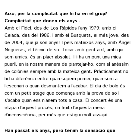
Això, per la complicitat que hi ha en el grup?
Complicitat que donen els anys…
Amb el Fidel, des de Los Rápidos l’any 1979; amb el
Celada, des del 1986, i amb el Busquets, el més jove, des
de 2004, que ja són anys! I pels mateixos anys, amb Àngel
Nogueras, el tècnic de so. Tocar amb gent així, amb qui
som amics, és un plaer absolut. Hi ha un punt una mica
pueril, en la nostra manera de plantejar-ho, com si anéssim
de colònies sempre amb la mateixa gent. Pràcticament no
hi ha diferència entre quan sopem primer, quan som a
l’escenari o quan desmuntem a l’acabar. El dia de bolo és
com un petit stage que comença amb la prova de so i
s’acaba quan ens n’anem tots a casa. El concert és una
etapa d’aquest procés, un fruit d’aquesta mena
d’inconsciència, per més que estigui molt assajat.
Han passat els anys, però tenim la sensació que