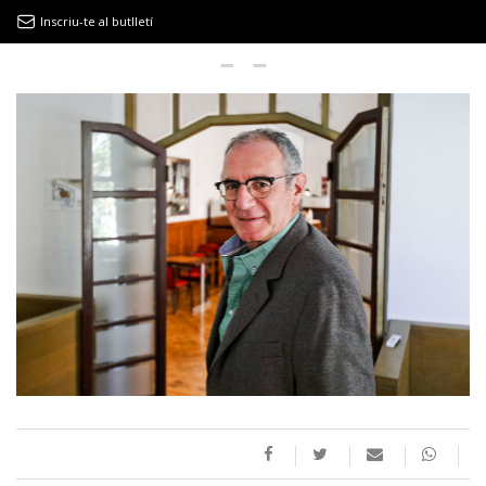
Inscriu-te al butlletí
9MAGAZÍN
EL CLÀSSIC | ALBERT PLA
“LA VIDA ÉS COM LA MAR: SEMPRE BUSCA L’EQUILIBRI”
NOVETATS DISCOGRÀFIQUES
EL CLÀSSIC | ELS 3 TAMBORS
TEMÀTIQUES
()