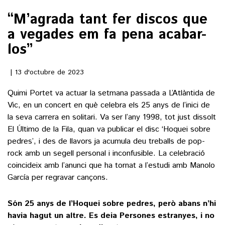
“M’agrada tant fer discos que
()
a vegades em fa pena acabar-
los”
ACTUALITAT
13 d'octubre de 2023
POLÍTICA
ESPORTS
Quimi Portet va actuar la setmana passada a L’Atlàntida de
SOCIETAT
Vic, en un concert en què celebra els 25 anys de l’inici de
FUTBOL
CULTURA
ECONOMIA
la seva carrera en solitari. Va ser l’any 1998, tot just dissolt
HOQUEI PATINS
El Último de la Fila
, quan va publicar el disc ‘Hoquei sobre
VEURE TOTES
ARTS ESCÈNIQUES
SUPLEMENTS
pedres’, i des de llavors ja acumula deu treballs de pop-
MOTOR
CULTURA POPULAR
rock amb un segell personal i inconfusible. La celebració
VEURE TOTES
FOTOGALERIES
coincideix amb l’anunci que ha tornat a l’estudi amb Manolo
LLIBRES
García per regravar cançons.
9MAGAZÍN
CALAIX
AGENDA
Són 25 anys de l’Hoquei sobre pedres, però abans n’hi
VEURE TOTES
havia hagut un altre. Es deia Persones estranyes, i no
BLOGOSFERA