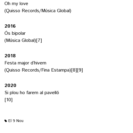
Oh my love
(Quisso Records/Música Global)
2016
Ós bipolar
(Música Global)[7]
2018
Festa major d’hivern
(Quisso Records/Fina Estampa)[8][9]
2020
Si plou ho farem al pavelló
[10]
El 9 Nou
M'agrada