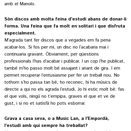
amb el Manolo.
Són discos amb molta feina d’estudi abans de donar-li
forma. Una feina que fa molt en solitari i que disfruta
especialment.
M’agrada tant fer discos que a vegades em fa pena
acabar-los. Si fos per mi, un disc no l’acabaria mai i
continuaria gravant. Òbviament, per qüestions
professionals l’has d’acabar i publicar. I un cop l’he publicat,
també m’ho passo molt bé assajant i anant de gira. I em
permet recuperar l’entusiasme per fer un treball nou. No
tothom s’ho passa tan bé, ho reconec, hi ha músics de
directe a qui no els agrada l’estudi. Jo hi estic molt bé: fas
el que vols, ningú no t’empipa, graves el que et ve de
gust, i si no et satisfà ho pots esborrar.
Grava a casa seva, o a Music Lan, a l’Empordà,
l’estudi amb qui sempre ha treballat?