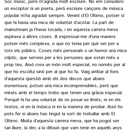
Soc músic, però m’agrada molt escriure. No em considero
un escriptor ni un poeta, però escriure cançons de música
popular m’ha agradat sempre. Venint d’El Último, potser sí
que hi havia una mica de voluntat d’acotar. La part de
mainstream ja l’havia tocada, i en aquesta carrera meva
aspirava a altres coses. A expressar-me d’una manera
potser més complexa, o que no tenia per què ser per a
tots els públics. Coses més personals o un humor una mica
críptic, que serveix per a les persones que estan més a
prop teu. Això crea un món molt especial, no només per al
que ho escolta sinó per al que ho fa. Vaig arribar al fons
d’aquesta qüestió amb els dos discos que abans
esmentava, potser una mica incomprensibles, però que
mirats amb el temps trobo que tenen una gràcia especial.
Perquè hi ha una voluntat de no posar-se límits, ni en els
textos, ni en la música ni en la manera de produir. Això ho
pots fer si abans has tingut la sort de treballar amb El
Último. Molta d’aquesta carrera meva, que ha pogut ser
tan lliure, la dec a la difusió que vam tenir en aquells anys