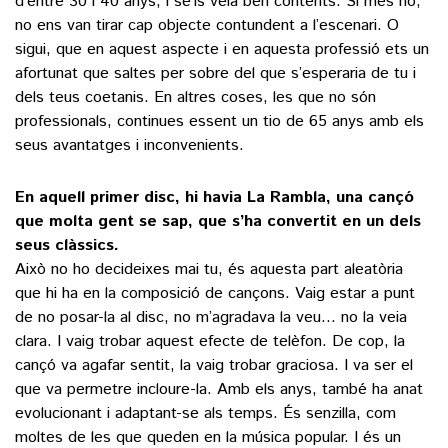
d’entre 30 i 40 anys, i se’ls veia ben contents. Si més no,
no ens van tirar cap objecte contundent a l’escenari. O
sigui, que en aquest aspecte i en aquesta professió ets un
afortunat que saltes per sobre del que s’esperaria de tu i
dels teus coetanis. En altres coses, les que no són
professionals, continues essent un tio de 65 anys amb els
seus avantatges i inconvenients.
En aquell primer disc, hi havia La Rambla, una cançó
que molta gent se sap, que s’ha convertit en un dels
seus clàssics.
Això no ho decideixes mai tu, és aquesta part aleatòria
que hi ha en la composició de cançons. Vaig estar a punt
de no posar-la al disc, no m’agradava la veu… no la veia
clara. I vaig trobar aquest efecte de telèfon. De cop, la
cançó va agafar sentit, la vaig trobar graciosa. I va ser el
que va permetre incloure-la. Amb els anys, també ha anat
evolucionant i adaptant-se als temps. És senzilla, com
moltes de les que queden en la música popular. I és un