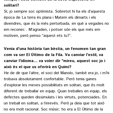
solitari?
Sí, jo sempre soc optimista. Sobretot hi ha els d’aquesta
època de La terra és plana i Matem els dimarts i els
divendres, que és la més pertorbada, en què a vegades no
em reconec . M’agraden, i potser són els que més em
motiven, però penso “aquest ets tu?”.
Venia d’una història tan bèstia, un fenomen tan gran
com va ser El Último de la Fila. Va canviar l’estil, va
canviar l’idioma… va voler dir “mireu, aquest soc jo i
això és el que us oferirà en Quimi?
He de dir que l’altre, el soci del Manolo, també era jo, i m’hi
trobava absolutament confortable. Però tenia ganes
d’explorar les meves possibilitats en solitari, que és molt
diferent de treballar en equip. Quan treballes en equip, els
defectes queden dissimulats i les virtuts, potenciades. En
un treball en solitari, a l’inrevés. Però ja deia que tot això
no era molt racional. Soc músic: ho era a El Último de la