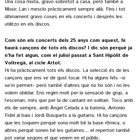
Una cosa mixta, gravo sobretot a casa, però també a
Music Lan i mesclo pràcticament sempre allà. Fins i tot
últimament gravo coses en els concerts i després les
utilitzo en els discos.
Com són els concerts dels 25 anys com aquest, hi
haurà cançons de tots els discos? I dic són perquè ja
n’ha fet algun, com el juliol passat a Sant Hipòlit de
Voltregà, al cicle Artot.
Hi ha pràcticament tots els discos. La selecció és de les
cançons que ens ve de gust tocar. Hi ha alguns hits –si
se’m permet– però també d’altres que no ho són i no les
volem oblidar. Ens regim molt per la sensació de grup, a
l’escenari, més que per la de cantant en solitari. Toco amb
els de sempre, amb Ángel Celada a la bateria, Antonio
Fidel al baix i Jordi Busquets a la guitarra. Hi ha cançons
que les toquem perquè sona molt bé la base rítmica, o
altres perquè sonen bé les guitarres… el repertori també
pot variar segons el que veiem en el públic.