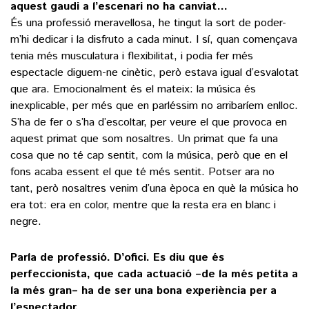
aquest gaudi a l’escenari no ha canviat…
És una professió meravellosa, he tingut la sort de poder-
m’hi dedicar i la disfruto a cada minut. I sí, quan començava
tenia més musculatura i flexibilitat, i podia fer més
espectacle diguem-ne cinètic, però estava igual d’esvalotat
que ara. Emocionalment és el mateix: la música és
inexplicable, per més que en parléssim no arribaríem enlloc.
S’ha de fer o s’ha d’escoltar, per veure el que provoca en
aquest primat que som nosaltres. Un primat que fa una
cosa que no té cap sentit, com la música, però que en el
fons acaba essent el que té més sentit. Potser ara no
tant, però nosaltres venim d’una època en què la música ho
era tot: era en color, mentre que la resta era en blanc i
negre.
Parla de professió. D’ofici. Es diu que és
perfeccionista, que cada actuació –de la més petita a
la més gran– ha de ser una bona experiència per a
l’espectador.