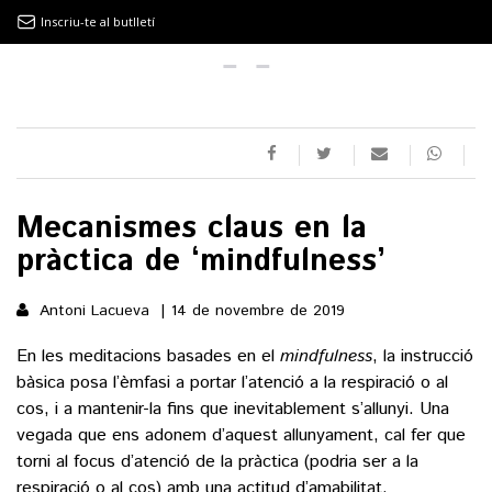
Inscriu-te al butlletí
9MAGAZÍN
EL CLÀSSIC | ALBERT PLA
Mecanismes claus en la
“LA VIDA ÉS COM LA MAR: SEMPRE BUSCA L’EQUILIBRI”
pràctica de ‘mindfulness’
NOVETATS DISCOGRÀFIQUES
Antoni Lacueva
14 de novembre de 2019
EL CLÀSSIC | ELS 3 TAMBORS
En les meditacions basades en el
mindfulness
, la instrucció
bàsica posa l’èmfasi a portar l’atenció a la respiració o al
cos, i a mantenir-la fins que inevitablement s’allunyi. Una
vegada que ens adonem d’aquest allunyament, cal fer que
TEMÀTIQUES
torni al focus d’atenció de la pràctica (podria ser a la
respiració o al cos) amb una actitud d’amabilitat.
()