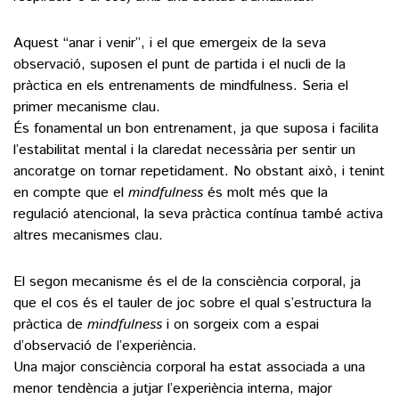
Aquest “anar i venir”, i el que emergeix de la seva
()
observació, suposen el punt de partida i el nucli de la
pràctica en els entrenaments de mindfulness. Seria el
ACTUALITAT
primer mecanisme clau.
És fonamental un bon entrenament, ja que suposa i facilita
POLÍTICA
l’estabilitat mental i la claredat necessària per sentir un
ESPORTS
ancoratge on tornar repetidament. No obstant això, i tenint
SOCIETAT
FUTBOL
en compte que el
mindfulness
és molt més que la
CULTURA
ECONOMIA
regulació atencional, la seva pràctica contínua també activa
HOQUEI PATINS
altres mecanismes clau.
VEURE TOTES
ARTS ESCÈNIQUES
SUPLEMENTS
MOTOR
CULTURA POPULAR
El segon mecanisme és el de la consciència corporal, ja
VEURE TOTES
FOTOGALERIES
LLIBRES
que el cos és el tauler de joc sobre el qual s’estructura la
9MAGAZÍN
pràctica de
mindfulness
i on sorgeix com a espai
CALAIX
d’observació de l’experiència.
AGENDA
VEURE TOTES
Una major consciència corporal ha estat associada a una
BLOGOSFERA
menor tendència a jutjar l’experiència interna, major