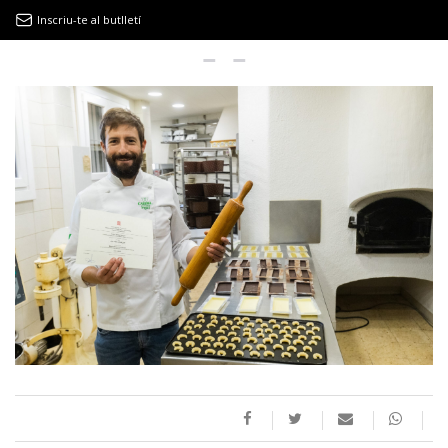
Inscriu-te al butlletí
9MAGAZÍN
EL CLÀSSIC | ALBERT PLA
“LA VIDA ÉS COM LA MAR: SEMPRE BUSCA L’EQUILIBRI”
NOVETATS DISCOGRÀFIQUES
EL CLÀSSIC | ELS 3 TAMBORS
TEMÀTIQUES
()