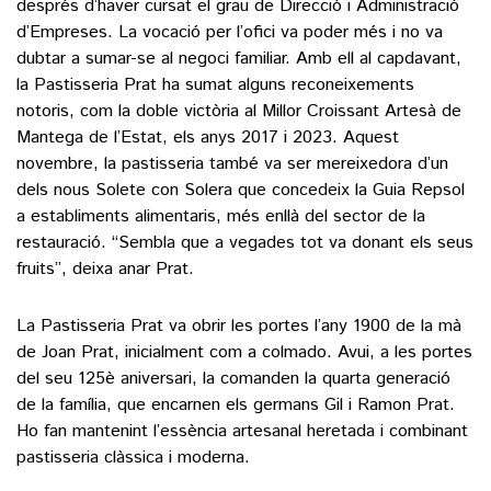
després d’haver cursat el grau de Direcció i Administració
d’Empreses. La vocació per l’ofici va poder més i no va
dubtar a sumar-se al negoci familiar. Amb ell al capdavant,
la Pastisseria Prat ha sumat alguns reconeixements
notoris, com la doble victòria al Millor Croissant Artesà de
Mantega de l’Estat, els anys 2017 i 2023. Aquest
novembre, la pastisseria també va ser mereixedora d’un
dels nous Solete con Solera que concedeix la Guia Repsol
a establiments alimentaris, més enllà del sector de la
restauració. “Sembla que a vegades tot va donant els seus
fruits”, deixa anar Prat.
La Pastisseria Prat va obrir les portes l’any 1900 de la mà
de Joan Prat, inicialment com a colmado. Avui, a les portes
del seu 125è aniversari, la comanden la quarta generació
de la família, que encarnen els germans Gil i Ramon Prat.
Ho fan mantenint l’essència artesanal heretada i combinant
pastisseria clàssica i moderna.