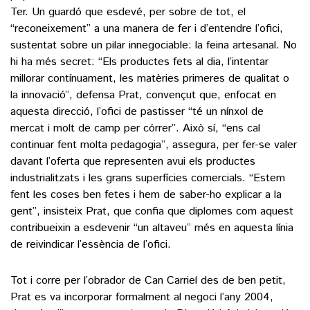
Ter. Un guardó que esdevé, per sobre de tot, el
“reconeixement” a una manera de fer i d’entendre l’ofici,
sustentat sobre un pilar innegociable: la feina artesanal. No
hi ha més secret: “Els productes fets al dia, l’intentar
millorar contínuament, les matèries primeres de qualitat o
la innovació”, defensa Prat, convençut que, enfocat en
aquesta direcció, l’ofici de pastisser “té un nínxol de
mercat i molt de camp per córrer”. Això sí, “ens cal
continuar fent molta pedagogia”, assegura, per fer-se valer
davant l’oferta que representen avui els productes
industrialitzats i les grans superfícies comercials. “Estem
fent les coses ben fetes i hem de saber-ho explicar a la
gent”, insisteix Prat, que confia que diplomes com aquest
contribueixin a esdevenir “un altaveu” més en aquesta línia
de reivindicar l’essència de l’ofici.
Tot i corre per l’obrador de Can Carriel des de ben petit,
Prat es va incorporar formalment al negoci l’any 2004,