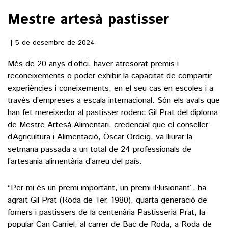
Mestre artesà pastisser
()
5 de desembre de 2024
ACTUALITAT
Més de 20 anys d’ofici, haver atresorat premis i
reconeixements o poder exhibir la capacitat de compartir
POLÍTICA
ESPORTS
experiències i coneixements, en el seu cas en escoles i a
SOCIETAT
través d’empreses a escala internacional. Són els avals que
FUTBOL
han fet mereixedor al pastisser rodenc Gil Prat del diploma
CULTURA
ECONOMIA
de Mestre Artesà Alimentari, credencial que el conseller
HOQUEI PATINS
VEURE TOTES
d’Agricultura i Alimentació, Òscar Ordeig, va lliurar la
ARTS ESCÈNIQUES
SUPLEMENTS
MOTOR
setmana passada a un total de 24 professionals de
CULTURA POPULAR
l’artesania alimentària d’arreu del país.
VEURE TOTES
FOTOGALERIES
LLIBRES
9MAGAZÍN
“Per mi és un premi important, un premi il·lusionant”, ha
CALAIX
agraït Gil Prat (Roda de Ter, 1980), quarta generació de
AGENDA
VEURE TOTES
forners i pastissers de la centenària Pastisseria Prat, la
BLOGOSFERA
popular Can Carriel, al carrer de Bac de Roda, a Roda de