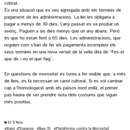
cobrat.
És una situació que es veu agreujada amb els terminis de
pagament de les administracions. La llei les obligaria a
pagar a menys de 30 dies. L’any passat es va produir un
avenç. Paguen a sis dies menys que un any abans. Però
és que ho estan fent a 65 dies. Les administracions, que
regulen com s’han de fer els pagaments incompleix els
seus terminis en una nova versió de la vella dita de “Fes el
que dic i no el que faig”.
En qüestions de morositat es torna a fer visible que, a més
de lleis, es fa necessari un canvi cultural. Si es vol caminar
cap a l’homologació amb els països nord enllà, el primer
pas hauria de ser prendre nota dels costums que siguin
més positius.
El 9 Nou
Banc d'Espanya
Íbex 35
Plataforma contra la Morositat
#
#
#