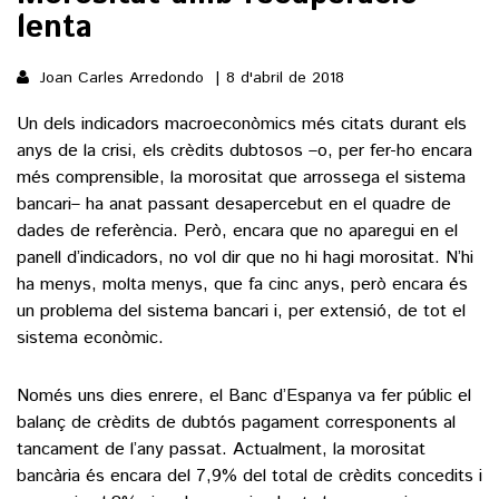
lenta
()
Joan Carles Arredondo
8 d'abril de 2018
Un dels indicadors macroeconòmics més citats durant els
ACTUALITAT
anys de la crisi, els crèdits dubtosos –o, per fer-ho encara
més comprensible, la morositat que arrossega el sistema
POLÍTICA
ESPORTS
bancari– ha anat passant desapercebut en el quadre de
SOCIETAT
dades de referència. Però, encara que no aparegui en el
FUTBOL
CULTURA
ECONOMIA
panell d’indicadors, no vol dir que no hi hagi morositat. N’hi
HOQUEI PATINS
ha menys, molta menys, que fa cinc anys, però encara és
VEURE TOTES
ARTS ESCÈNIQUES
un problema del sistema bancari i, per extensió, de tot el
SUPLEMENTS
MOTOR
sistema econòmic.
CULTURA POPULAR
VEURE TOTES
FOTOGALERIES
LLIBRES
Només uns dies enrere, el Banc d’Espanya va fer públic el
9MAGAZÍN
CALAIX
balanç de crèdits de dubtós pagament corresponents al
AGENDA
tancament de l’any passat. Actualment, la morositat
VEURE TOTES
bancària és encara del 7,9% del total de crèdits concedits i
BLOGOSFERA