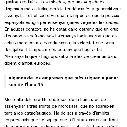
qualitat creditícia. Les mirades, per una vegada es
dirigeixen més a Itàlia, però la tendència és a generalitzar i
assenyalar tot el sud d’Europa, i tampoc és que la posició
espanyola estigui per ensenyar gaires vegades les dades.
En aquest context, no ha estat gaire estrany que un grup
d’economistes francesos i alemanys hagin alertat que els
actius morosos no es redueixen a la velocitat que seria
desitjable. I tampoc no és estrany que hagi estat
Alemanya la que s’hagi oposat a la idea de crear un banc
dolent d’àmbit europeu.
Algunes de les empreses que més triguen a pagar
són de l’Íbex 35
Més enllà dels crèdits dubtosos de la banca, és bo
assenyalar altres fronts de morositat, que no apareixen
tant a les estadístiques. Ha de ser a través d’àmbits
empresarials que se sàpiga que a l’Estat existeix un front
de morositat que, indirectament, acaba afectant el crèdit