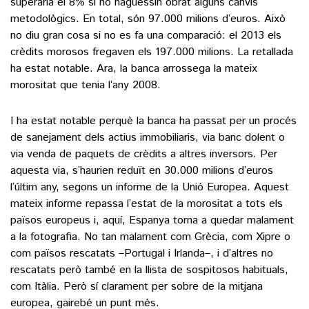
superaria el 8% si no haguessin obrat alguns canvis
metodològics. En total, són 97.000 milions d’euros. Això
no diu gran cosa si no es fa una comparació: el 2013 els
crèdits morosos fregaven els 197.000 milions. La retallada
ha estat notable. Ara, la banca arrossega la mateix
morositat que tenia l’any 2008.
I ha estat notable perquè la banca ha passat per un procés
de sanejament dels actius immobiliaris, via banc dolent o
via venda de paquets de crèdits a altres inversors. Per
aquesta via, s’haurien reduït en 30.000 milions d’euros
l’últim any, segons un informe de la Unió Europea. Aquest
mateix informe repassa l’estat de la morositat a tots els
països europeus i, aquí, Espanya torna a quedar malament
a la fotografia. No tan malament com Grècia, com Xipre o
com països rescatats –Portugal i Irlanda–, i d’altres no
rescatats però també en la llista de sospitosos habituals,
com Itàlia. Però sí clarament per sobre de la mitjana
europea, gairebé un punt més.