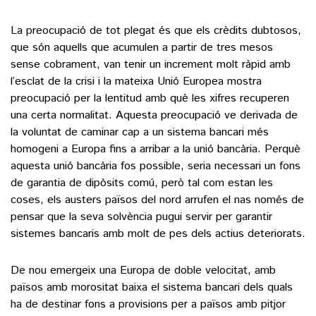
La preocupació de tot plegat és que els crèdits dubtosos,
que són aquells que acumulen a partir de tres mesos
sense cobrament, van tenir un increment molt ràpid amb
l’esclat de la crisi i la mateixa Unió Europea mostra
preocupació per la lentitud amb què les xifres recuperen
una certa normalitat. Aquesta preocupació ve derivada de
la voluntat de caminar cap a un sistema bancari més
homogeni a Europa fins a arribar a la unió bancària. Perquè
aquesta unió bancària fos possible, seria necessari un fons
de garantia de dipòsits comú, però tal com estan les
coses, els austers països del nord arrufen el nas només de
pensar que la seva solvència pugui servir per garantir
sistemes bancaris amb molt de pes dels actius deteriorats.
De nou emergeix una Europa de doble velocitat, amb
països amb morositat baixa el sistema bancari dels quals
ha de destinar fons a provisions per a països amb pitjor