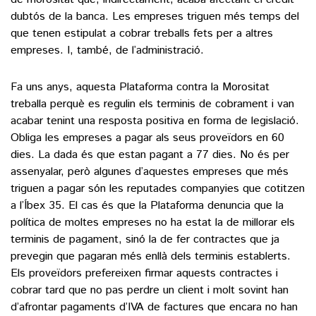
dubtós de la banca. Les empreses triguen més temps del
que tenen estipulat a cobrar treballs fets per a altres
empreses. I, també, de l’administració.
Fa uns anys, aquesta Plataforma contra la Morositat
treballa perquè es regulin els terminis de cobrament i van
acabar tenint una resposta positiva en forma de legislació.
Obliga les empreses a pagar als seus proveïdors en 60
dies. La dada és que estan pagant a 77 dies. No és per
assenyalar, però algunes d’aquestes empreses que més
triguen a pagar són les reputades companyies que cotitzen
a l’Íbex 35. El cas és que la Plataforma denuncia que la
política de moltes empreses no ha estat la de millorar els
terminis de pagament, sinó la de fer contractes que ja
prevegin que pagaran més enllà dels terminis establerts.
Els proveïdors prefereixen firmar aquests contractes i
cobrar tard que no pas perdre un client i molt sovint han
d’afrontar pagaments d’IVA de factures que encara no han