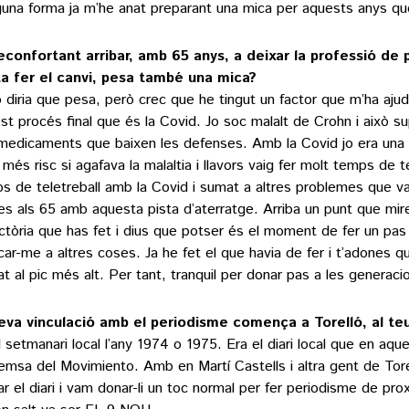
guna forma ja m’he anat preparant una mica per aquests anys q
econfortant arribar, amb 65 anys, a deixar la professió de 
a fer el canvi, pesa també una mica?
jo diria que pesa, però crec que he tingut un factor que m’ha aju
st procés final que és la Covid. Jo soc malalt de Crohn i això s
medicaments que baixen les defenses. Amb la Covid jo era un
 més risc si agafava la malaltia i llavors vaig fer molt temps de t
s de teletreball amb la Covid i sumat a altres problemes que va
bes als 65 amb aquesta pista d’aterratge. Arriba un punt que mire
ectòria que has fet i dius que potser és el moment de fer un pas
car-me a altres coses. Ja he fet el que havia de fer i t’adones q
bat al pic més alt. Per tant, tranquil per donar pas a les generaci
eva vinculació amb el periodisme comença a Torelló, al te
al setmanari local l’any 1974 o 1975. Era el diari local que en aqu
remsa del Movimiento. Amb en Martí Castells i altra gent de Tor
ar el diari i vam donar-li un toc normal per fer periodisme de prox