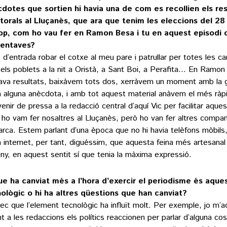
dotes que sortien hi havia una de com es recollien els res
torals al Lluçanès, que ara que tenim les eleccions del 28
op, com ho vau fer en Ramon Besa i tu en aquest episodi 
entaves?
, d’entrada robar el cotxe al meu pare i patrullar per totes les ca
 els poblets a la nit a Oristà, a Sant Boi, a Perafita… En Ramon 
ava resultats, baixàvem tots dos, xerràvem un moment amb la gen
a alguna anècdota, i amb tot aquest material anàvem el més rà
venir de pressa a la redacció central d’aquí Vic per facilitar aqu
 ho vam fer nosaltres al Lluçanès, però ho van fer altres compan
rca. Estem parlant d’una època que no hi havia telèfons mòbils,
a internet, per tant, diguéssim, que aquesta feina més artesanal d
eny, en aquest sentit sí que tenia la màxima expressió.
ue ha canviat més a l’hora d’exercir el periodisme és aqu
ològic o hi ha altres qüestions que han canviat?
rec que l’element tecnològic ha influït molt. Per exemple, jo m’
nt a les redaccions els polítics reaccionen per parlar d’alguna co