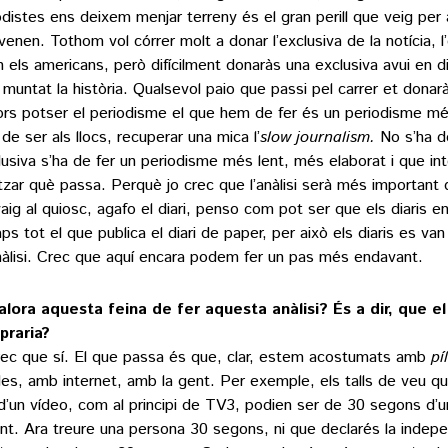
odistes ens deixem menjar terreny és el gran perill que veig per
venen. Tothom vol córrer molt a donar l’exclusiva de la notícia, 
n els americans, però difícilment donaràs una exclusiva avui en d
 muntat la història. Qualsevol paio que passi pel carrer et donarà 
ors potser el periodisme el que hem de fer és un periodisme més
de ser als llocs, recuperar una mica l’
slow journalism.
No s’ha d
clusiva s’ha de fer un periodisme més lent, més elaborat i que inte
itzar què passa. Perquè jo crec que l’anàlisi serà més important 
vaig al quiosc, agafo el diari, penso com pot ser que els diaris en
aps tot el que publica el diari de paper, per això els diaris es v
anàlisi. Crec que aquí encara podem fer un pas més endavant.
alora aquesta feina de fer aquesta anàlisi? És a dir, que el
raria?
rec que sí. El que passa és que, clar, estem acostumats amb
pí
des, amb internet, amb la gent. Per exemple, els talls de veu q
d’un vídeo, com al principi de TV3, podien ser de 30 segons d’
ant. Ara treure una persona 30 segons, ni que declarés la indep