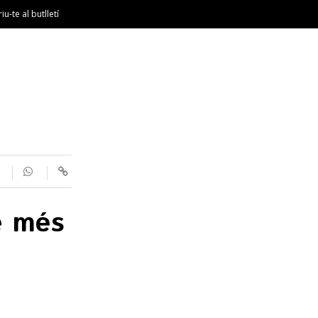
riu-te al butlletí
e més