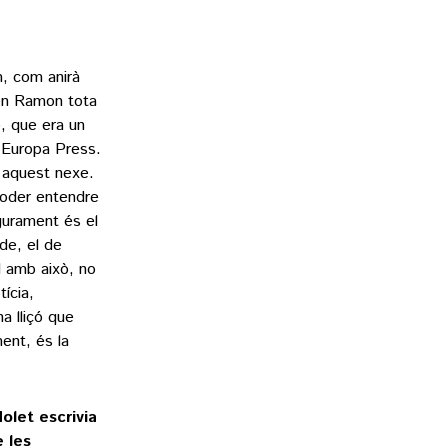
m, com anirà
en Ramon tota
, que era un
a Europa Press.
 aquest nexe.
poder entendre
gurament és el
lde, el de
d amb això, no
tícia,
a lliçó que
ment, és la
olet escrivia
e les