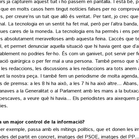
ors ja capturem aquest tuit i ho passem en pantalla. I està bé, pe
 que en molts casos hem tingut notícies falses per no comprov
s, per creure’ns un tuit que allò és veritat. Per tant, jo crec que
mal. La tecnologia en un sentit ha fet mal, però per l’altra banda
dues cares de la moneda. La tecnologia ens ha permès i ens per
s absolutament meravelloses amb aquesta feina. L’accés que t
l, et permet denunciar aquella situació que hi havia gent que d’
ablement no podries fer-ho. És com un ganivet, pot servir per f
ació quirúrgica o per fer mal a una persona. També penso que s
 les redaccions, les discussions a les redaccions ara tots anem 
ant la nostra peça. I també fem un periodisme de molta agenda
s de premsa: a les 8 hi ha això, a les 7 hi ha això altre… Abans,
anaves a la Generalitat o al Parlament amb les mans a la butxac
pescaves, a veure què hi havia… Els periodistes ara aixequem
ies.
a un major control de la informació?
Per exemple, passa amb els mítings polítics, que et donen les i
ades del partit en concret, imatges del PSOE, imatges del PP…