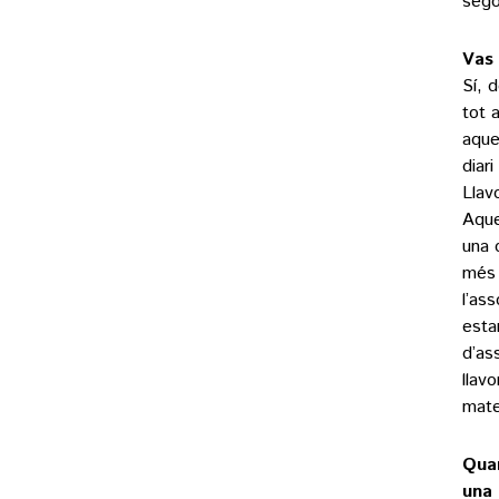
sego
Vas 
Sí, 
tot 
aque
diar
Llav
Aque
una 
més d
l’as
estar
d’as
llav
mate
Quan
una 