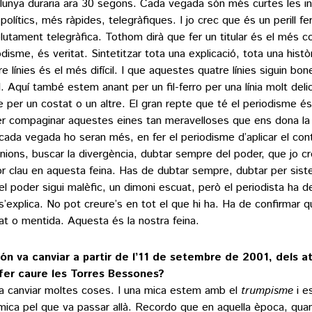
lunya duraria ara 30 segons. Cada vegada són més curtes les i
 polítics, més ràpides, telegràfiques. I jo crec que és un perill f
lutament telegràfica. Tothom dirà que fer un titular és el més c
odisme, és veritat. Sintetitzar tota una explicació, tota una histò
re línies és el més difícil. I que aquestes quatre línies siguin bo
cil. Aquí també estem anant per un fil-ferro per una línia molt del
e per un costat o un altre. El gran repte que té el periodisme é
r compaginar aquestes eines tan meravelloses que ens dona la 
cada vegada ho seran més, en fer el periodisme d’aplicar el con
inions, buscar la divergència, dubtar sempre del poder, que jo c
or clau en aquesta feina. Has de dubtar sempre, dubtar per sist
el poder sigui malèfic, un dimoni escuat, però el periodista ha d
s’explica. No pot creure’s en tot el que hi ha. Ha de confirmar q
tat o mentida. Aquesta és la nostra feina.
ón va canviar a partir de l’11 de setembre de 2001, dels 
fer caure les Torres Bessones?
va canviar moltes coses. I una mica estem amb el
trumpisme
i e
mica pel que va passar allà. Recordo que en aquella època, quan