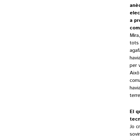
anèc
elec
a pr
com
Mira
tots
agaf
havi
per 
Això
coma
havi
terr
El q
tecn
Jo c
sovi