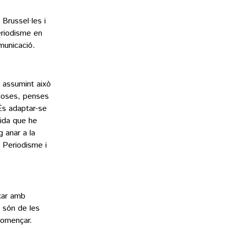
Brussel·les i
periodisme en
SUPLEMENTS
municació.
Fotogaleries
9magazín
Agenda
 assumint això
Blogosfera
 coses, penses
 És adaptar-se
tida que he
g anar a la
r Periodisme i
ixar amb
e són de les
començar.