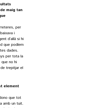
ultats
 de maig tan
que
rreteres, per
baixava i
t d’allà si hi
pid que podíem
estes dades.
ys per tota la
 que no hi
e trepitjar el
est element
adono que tot
sa amb un tuit.