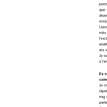
peri
que 
diue
està
Llav
més 
l’ex
anal
ara 
Ja s
a l’
Es v
comp
Jo c
ràpi
mig 
parl