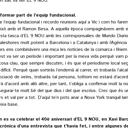
n salt va ser EL 9 NOU.
formar part de l’equip fundacional.
de l’equip fundacional i recordo reunions aquí a Vic i com ho fare
això amb el Ramon Besa. A aquella època compaginàvem amb 
sta tasca d’EL 9 NOU amb les corresponsalies de Mundo Diario
i aleshores molt potent a Barcelona i a Catalunya i amb l’Agènci
ors ens combinàvem una mica les notícies de la comarca i fèiem
st va ser un període i important per la meva vida perquè vam 
cosa clau, que sempre discutim, i és que el periodisme local se
ifícil. Perquè quan sortiràs l’endemà al carrer, et trobaràs l’alca
sociació de veïns, trobaràs tal persona, tothom no estarà d’acor
à d’acord amb allò altre, per tant, t’obliga a confirmar molt la no
segurar-te molt bé del que dius i del que escrius. Crec que és un
ors et val per a tot. D’aquí te’n pots anar a Nova York tranquil·la
ixa base.
 es va celebrar el 40è aniversari d’EL 9 NOU, en Xavi Bard
crònica d’una entrevista que t’havia fet, i entre algunes d