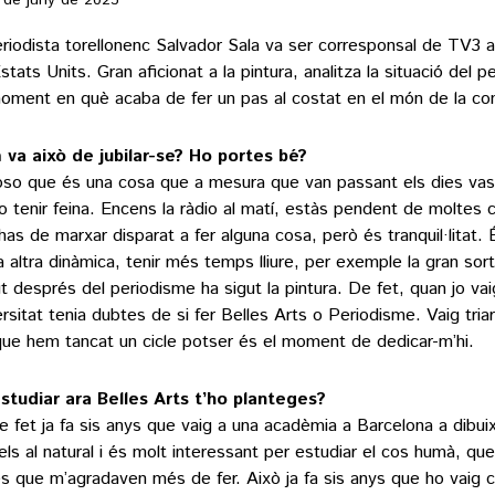
 de juny de 2023
eriodista torellonenc Salvador Sala va ser corresponsal de TV3 a 
stats Units. Gran aficionat a la pintura, analitza la situació del 
SPORTS
CULTURA
oment en què acaba de fer un pas al costat en el món de la co
utbol
Arts escèniques
oquei patins
Cultura popular
va això de jubilar-se? Ho portes bé?
otor
Llibres
so que és una cosa que a mesura que van passant els dies vas
eure totes
Calaix
o tenir feina. Encens la ràdio al matí, estàs pendent de moltes
Veure totes
has de marxar disparat a fer alguna cosa, però és tranquil·litat.
a altra dinàmica, tenir més temps lliure, per exemple la gran sor
ut després del periodisme ha sigut la pintura. De fet, quan jo vai
ersitat tenia dubtes de si fer Belles Arts o Periodisme. Vaig tria
que hem tancat un cicle potser és el moment de dedicar-m’hi.
 9 TV
 directe
estudiar ara Belles Arts t’ho planteges?
rogramació
de fet ja fa sis anys que vaig a una acadèmia a Barcelona a dibu
la carta
ls al natural i és molt interessant per estudiar el cos humà, qu
s que m’agradaven més de fer. Això ja fa sis anys que ho vaig 