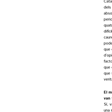
Cata
dels
abso
peri
quat
difí
caur
pode
que 
d’op
fact
que 
que 
veri
El m
van 
Sí, 
una 