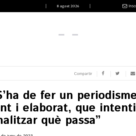
Insc
8 agost 2026
l Clàssic | Albert Pla
La vida és com la mar: sempre busca l’equilibri”
ovetats discogràfiques
l Clàssic | ELS 3 TAMBORS
Compartir
S’ha de fer un periodism
ent i elaborat, que intenti
TEMÀTIQUES
nalitzar què passa”