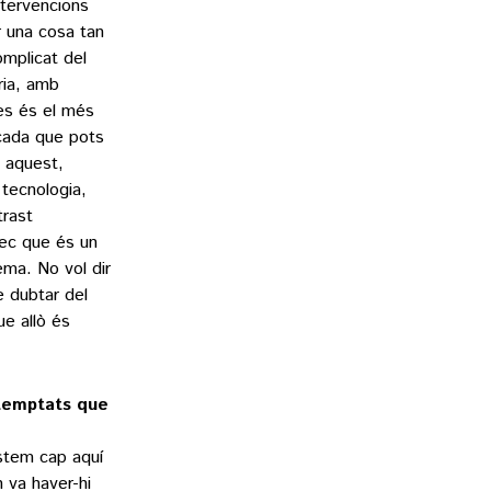
ntervencions
er una cosa tan
omplicat del
ria, amb
nes és el més
icada que pots
s aquest,
tecnologia,
trast
rec que és un
ema. No vol dir
e dubtar del
ue allò és
atemptats que
stem cap aquí
 va haver-hi