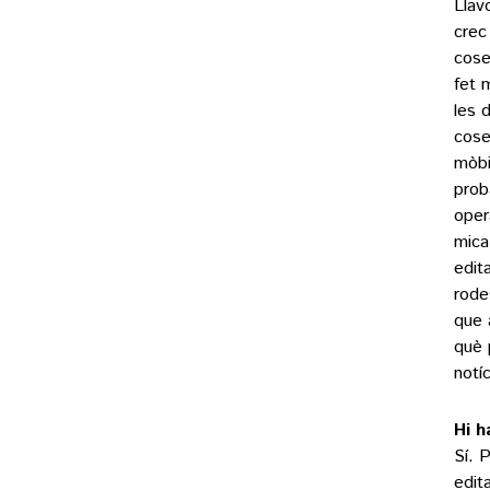
Llav
crec
cose
fet 
les 
cose
mòbi
prob
oper
mica
edit
rode
que 
què 
notíc
Hi h
Sí. 
edit