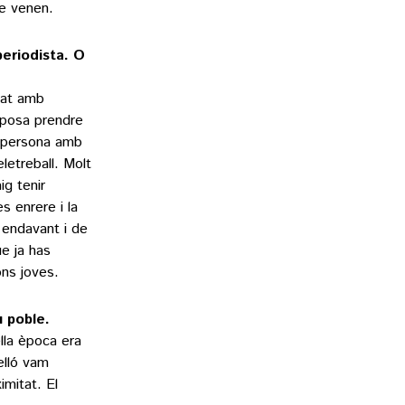
ue venen.
periodista. O
dat amb
uposa prendre
a persona amb
eletreball. Molt
ig tenir
s enrere i la
 endavant i de
ue ja has
ons joves.
u poble.
ella època era
elló vam
imitat. El