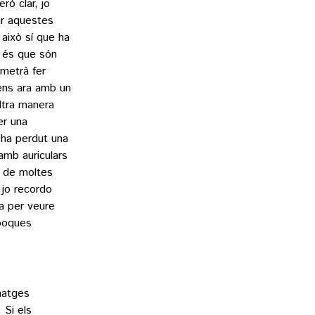
rò clar, jo
ar aquestes
 això sí que ha
, és que són
metrà fer
ens ara amb un
altra manera
er una
’ha perdut una
amb auriculars
, de moltes
 jo recordo
a per veure
 poques
matges
 Si els