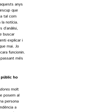
 aquests anys
l’escup que
ia tal com
la notícia.
 d’anàlisi,
e buscar
nti explicar i
que mai. Jo
cara funcionin.
an passant més
 públic ho
ldores
molt
ue posem al
una persona
endència a