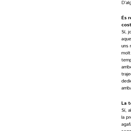
D’al
És r
cost
Sí, 
aque
uns 
molt
temp
arri
traj
dedi
arri
La t
Sí, 
la p
agaf