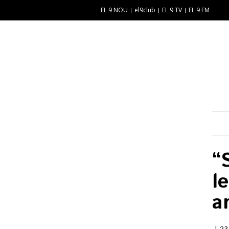
EL 9 NOU
el9club
EL 9 TV
EL 9 FM
E
“
N
E
“
l
a