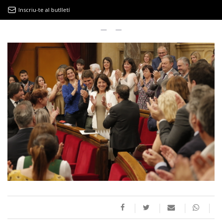
Inscriu-te al butlletí
9MAGAZÍN
EL CLÀSSIC | ALBERT PLA
“LA VIDA ÉS COM LA MAR: SEMPRE BUSCA L’EQUILIBRI”
NOVETATS DISCOGRÀFIQUES
EL CLÀSSIC | ELS 3 TAMBORS
TEMÀTIQUES
()