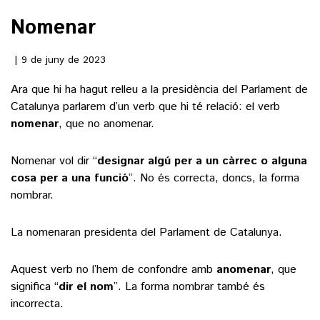
Nomenar
()
9 de juny de 2023
ACTUALITAT
Ara que hi ha hagut relleu a la presidència del Parlament de
Catalunya parlarem d’un verb que hi té relació: el verb
POLÍTICA
ESPORTS
nomenar
, que no anomenar.
SOCIETAT
FUTBOL
CULTURA
Nomenar vol dir “
designar algú per a un càrrec o alguna
ECONOMIA
cosa per a una funció
”. No és correcta, doncs, la forma
HOQUEI PATINS
VEURE TOTES
ARTS ESCÈNIQUES
nombrar.
SUPLEMENTS
MOTOR
CULTURA POPULAR
VEURE TOTES
FOTOGALERIES
La nomenaran presidenta del Parlament de Catalunya.
LLIBRES
9MAGAZÍN
CALAIX
Aquest verb no l’hem de confondre amb
anomenar
, que
AGENDA
significa “
dir el nom
”. La forma nombrar també és
VEURE TOTES
incorrecta.
BLOGOSFERA