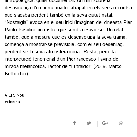
antropològica, quasi documental. Un film sobre la
desavinença d’un home madur atrapat en els seus records i
que s’acaba perdent també en la seva ciutat natal.
“Nostalgia” evoca en el seu inici l’imaginari del cineasta Pier
Paolo Pasolini, un rastre que sembla esvair-se. Un relat,
també, que a mesura que es desenvolupa la seva trama,
comença a mostrar-se previsible, com el seu desenllaç,
perdent-se la seva atmosfera inicial. Resta, però, la
interpretació fenomenal d’un Pierfrancesco Favino de
mirada melancòlica, l’actor de “El traidor” (2019, Marco
Bellocchio).
El 9 Nou
cinema
#
M'agrada