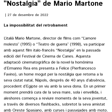
“Nostalgia” de Mario Martone
()
27 de desembre de 2022
La impossibilitat del retrobament
ACTUALITAT
L’italià Mario Martone, director de films com “L’amore
POLÍTICA
ESPORTS
molesto” (1995) o “Teatro de guerra” (1998), va participar
SOCIETAT
amb aquest film italo-francès “Nostalgia” en la passada
FUTBOL
CULTURA
edició del Festival de Cinema de Canes. Aquesta
ECONOMIA
HOQUEI PATINS
adaptació cinematogràfica de la novel·la homònima
VEURE TOTES
ARTS ESCÈNIQUES
d’Ermanno Rea ens presenta a Felice (Pierfrancesco
SUPLEMENTS
MOTOR
Favino), un home mogut per la nostàlgia que retorna a la
CULTURA POPULAR
VEURE TOTES
seva ciutat natal, Nàpols, després de 40 anys d’absència,
FOTOGALERIES
LLIBRES
procedent d’Egipte on viu amb la seva dona. En un primer
9MAGAZÍN
moment prendrà cura de la seva mare, sola i envellida, i
CALAIX
aleshores comença a reviure moments de la seva joventut,
AGENDA
VEURE TOTES
a través de diversos flashbacks, sobretot la seva amistat
BLOGOSFERA
amb Oreste Spasiano, amb curses i passejades amb moto.