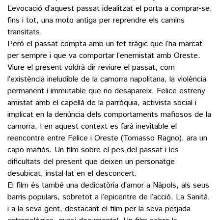
L’evocació d’aquest passat idealitzat el porta a comprar-se,
fins i tot, una moto antiga per reprendre els camins
transitats.
Però el passat compta amb un fet tràgic que l’ha marcat
per sempre i que va comportar l’enemistat amb Oreste.
Viure el present voldrà dir reviure el passat, com
l’existència ineludible de la camorra napolitana, la violència
permanent i immutable que no desapareix. Felice estreny
amistat amb el capellà de la parròquia, activista social i
implicat en la denúncia dels comportaments mafiosos de la
camorra. I en aquest context es farà inevitable el
reencontre entre Felice i Oreste (Tomasso Ragno), ara un
capo mafiós. Un film sobre el pes del passat i les
dificultats del present que deixen un personatge
desubicat, instal·lat en el desconcert.
El film és també una dedicatòria d’amor a Nàpols, als seus
barris populars, sobretot a l’epicentre de l’acció, La Sanità,
i a la seva gent, destacant el film per la seva petjada