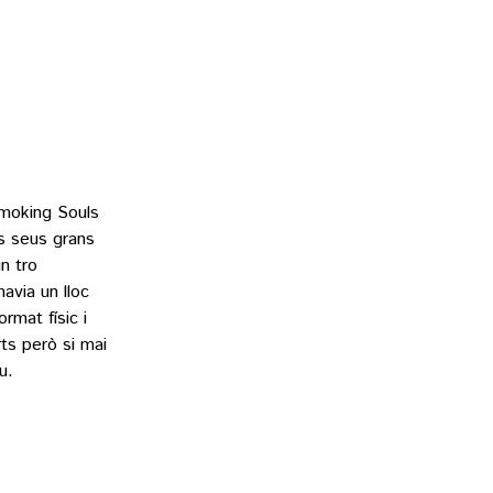
Smoking Souls
ls seus grans
n tro
avia un lloc
rmat físic i
ts però si mai
u.