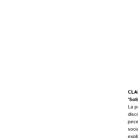
CLA
‘Sol
La p
disc
pece
soci
expl