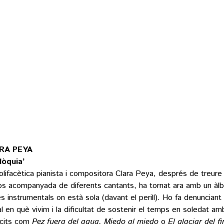
RA PEYA
ilòquia’
olifacètica pianista i compositora Clara Peya, després de treure
os acompanyada de diferents cantants, ha tornat ara amb un à
s instrumentals on està sola (davant el perill). Ho fa denunciant l
al en què vivim i la dificultat de sostenir el temps en soledat amb
ícits com
Pez fuera del agua,
Miedo al miedo
o
El glaciar del 