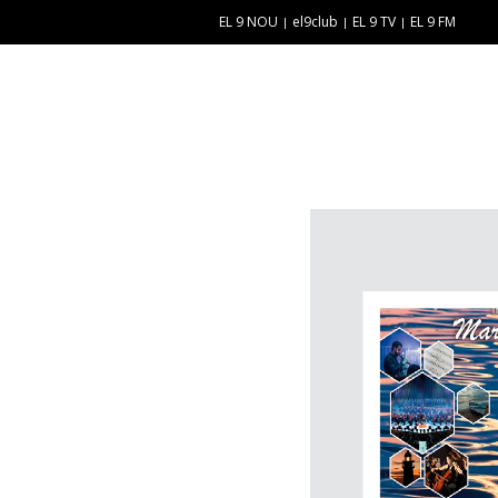
EL 9 NOU
el9club
EL 9 TV
EL 9 FM
E
“
N
E