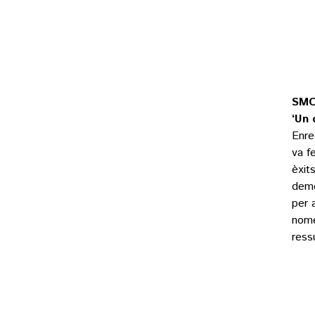
SMO
‘Un 
Enre
va f
èxits
demo
per 
nomé
ress