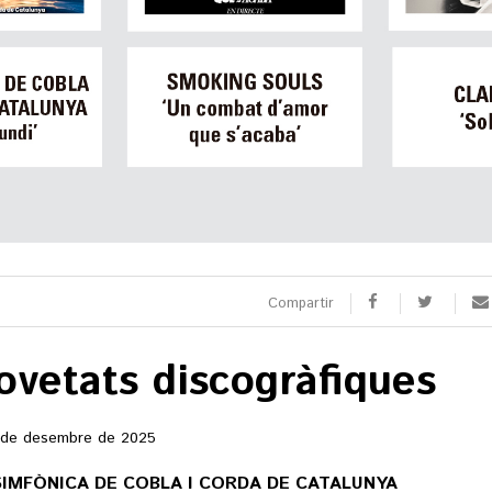
SPORTS
CULTURA
utbol
Arts escèniques
oquei patins
Cultura popular
otor
Llibres
eure totes
Calaix
Veure totes
Compartir
 9 TV
ovetats discogràfiques
 directe
rogramació
 de desembre de 2025
la carta
SIMFÒNICA DE COBLA I CORDA DE CATALUNYA