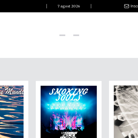
Insc
7 agost 2026
l Clàssic | Albert Pla
La vida és com la mar: sempre busca l’equilibri”
ovetats discogràfiques
l Clàssic | ELS 3 TAMBORS
TEMÀTIQUES