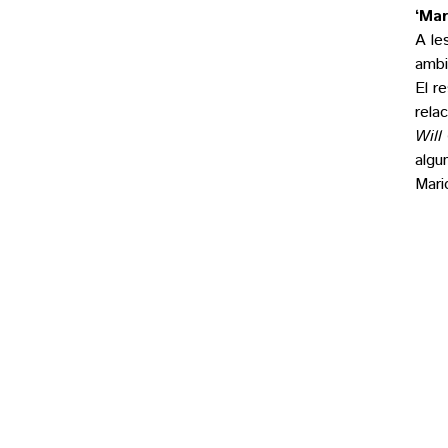
‘Mar
A le
ambi
El r
rela
Will
algu
Mari