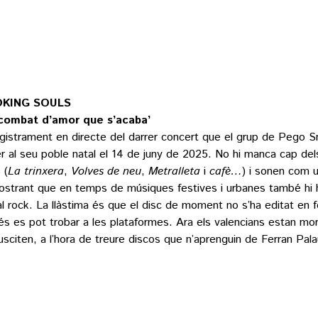
KING SOULS
combat d’amor que s’acaba’
gistrament en directe del darrer concert que el grup de Pego 
er al seu poble natal el 14 de juny de 2025. No hi manca cap de
 (
La trinxera
,
Volves de neu
,
Metralleta
i
cafè…
) i sonen com u
strant que en temps de músiques festives i urbanes també hi h
al rock. La llàstima és que el disc de moment no s’ha editat en fo
s es pot trobar a les plataformes. Ara els valencians estan mor
usciten, a l’hora de treure discos que n’aprenguin de Ferran Pala