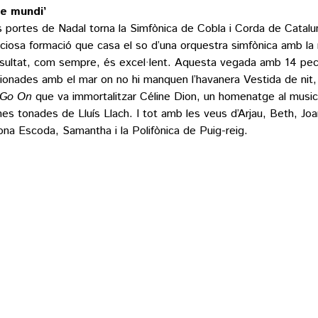
e mundi’
s portes de Nadal torna la Simfònica de Cobla i Corda de Catalu
ciosa formació que casa el so d’una orquestra simfònica amb la 
esultat, com sempre, és excel·lent. Aquesta vegada amb 14 pe
cionades amb el mar on no hi manquen l’havanera Vestida de nit,
 Go On
que va immortalitzar Céline Dion, un homenatge al musica
nes tonades de Lluís Llach. I tot amb les veus d’Arjau, Beth, Joa
ona Escoda, Samantha i la Polifònica de Puig-reig.