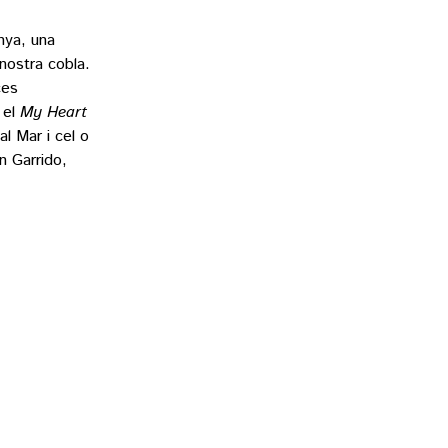
nya, una
nostra cobla.
ces
 el
My Heart
l Mar i cel o
n Garrido,