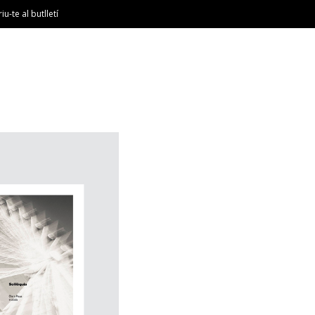
riu-te al butlletí