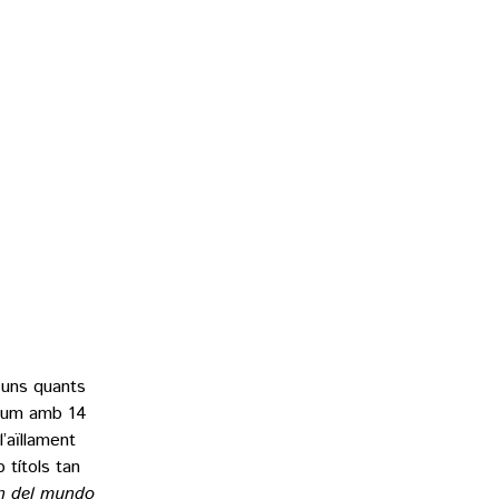
 uns quants
lbum amb 14
’aïllament
 títols tan
fin del mundo