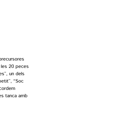
precursores
a les 20 peces
es”, un dels
petit”, “Soc
ecordem
 es tanca amb