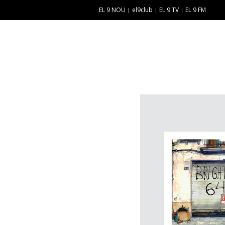
EL 9 NOU
el9club
EL 9 TV
EL 9 FM
E
“
N
E