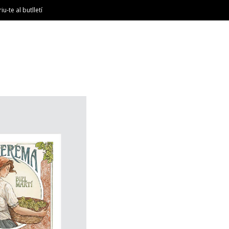
riu-te al butlletí