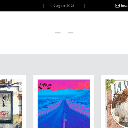
Insc
9 agost 2026
l Clàssic | Albert Pla
La vida és com la mar: sempre busca l’equilibri”
ovetats discogràfiques
l Clàssic | ELS 3 TAMBORS
TEMÀTIQUES