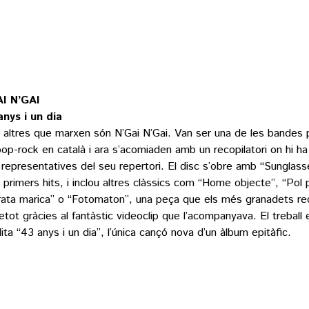
I N’GAI
anys i un dia
s altres que marxen són N’Gai N’Gai. Van ser una de les bandes 
pop-rock en català i ara s’acomiaden amb un recopilatori on hi h
representatives del seu repertori. El disc s’obre amb “Sunglass
 primers hits, i inclou altres clàssics com “Home objecte”, “Pol 
rata marica” o “Fotomaton”, una peça que els més granadets r
etot gràcies al fantàstic videoclip que l’acompanyava. El treball
dita “43 anys i un dia”, l’única cançó nova d’un àlbum epitàfic.