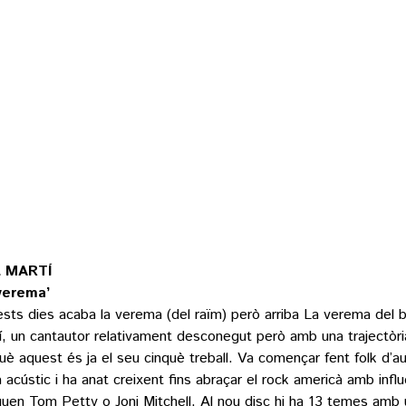
L MARTÍ
verema’
sts dies acaba la verema (del raïm) però arriba La verema del ba
í, un cantautor relativament desconegut però amb una trajectòr
uè aquest és ja el seu cinquè treball. Va començar fent folk d’aut
a acústic i ha anat creixent fins abraçar el rock americà amb infl
uen Tom Petty o Joni Mitchell. Al nou disc hi ha 13 temes amb 