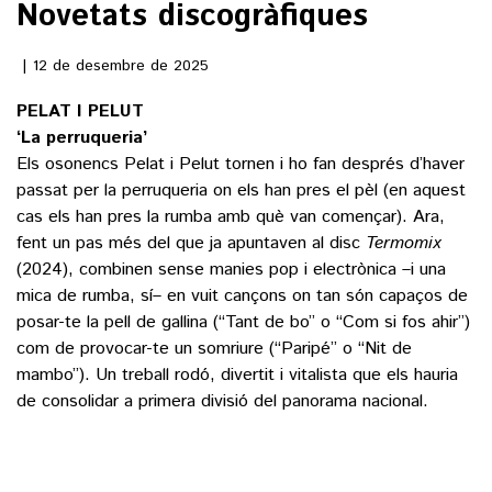
Novetats discogràfiques
()
12 de desembre de 2025
PELAT I PELUT
ACTUALITAT
‘La perruqueria’
Els osonencs Pelat i Pelut tornen i ho fan després d’haver
POLÍTICA
ESPORTS
passat per la perruqueria on els han pres el pèl (en aquest
SOCIETAT
cas els han pres la rumba amb què van començar). Ara,
FUTBOL
fent un pas més del que ja apuntaven al disc
Termomix
CULTURA
ECONOMIA
(2024), combinen sense manies pop i electrònica –i una
HOQUEI PATINS
VEURE TOTES
ARTS ESCÈNIQUES
mica de rumba, sí– en vuit cançons on tan són capaços de
SUPLEMENTS
MOTOR
posar-te la pell de gallina (“Tant de bo” o “Com si fos ahir”)
CULTURA POPULAR
com de provocar-te un somriure (“Paripé” o “Nit de
VEURE TOTES
FOTOGALERIES
LLIBRES
mambo”). Un treball rodó, divertit i vitalista que els hauria
9MAGAZÍN
de consolidar a primera divisió del panorama nacional.
CALAIX
AGENDA
VEURE TOTES
BLOGOSFERA