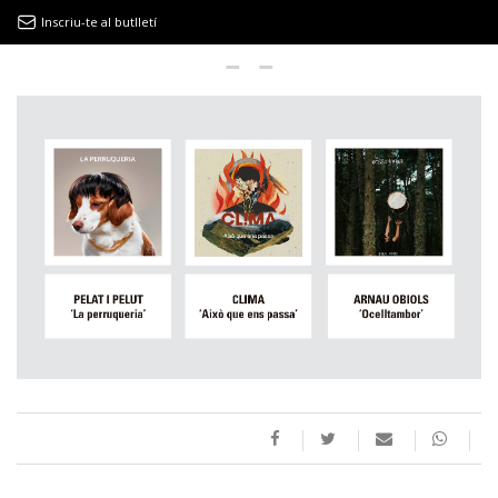
Inscriu-te al butlletí
9MAGAZÍN
EL CLÀSSIC | ALBERT PLA
“LA VIDA ÉS COM LA MAR: SEMPRE BUSCA L’EQUILIBRI”
NOVETATS DISCOGRÀFIQUES
EL CLÀSSIC | ELS 3 TAMBORS
TEMÀTIQUES
()