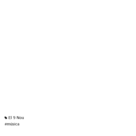
El 9 Nou
música
#
M'agrada