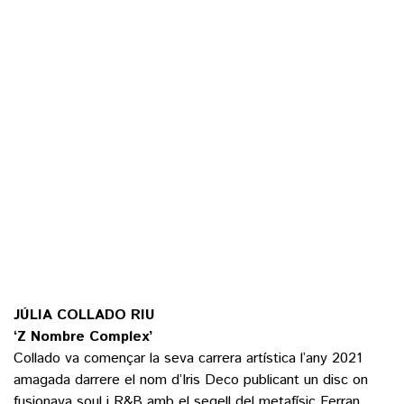
JÚLIA COLLADO RIU
‘Z Nombre Complex’
Collado va començar la seva carrera artística l’any 2021
amagada darrere el nom d’Iris Deco publicant un disc on
fusionava soul i R&B amb el segell del metafísic Ferran