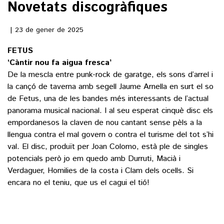
Novetats discogràfiques
()
23 de gener de 2025
FETUS
ACTUALITAT
‘Càntir nou fa aigua fresca’
De la mescla entre punk-rock de garatge, els sons d’arrel i
POLÍTICA
ESPORTS
la cançó de taverna amb segell Jaume Arnella en surt el so
SOCIETAT
de Fetus, una de les bandes més interessants de l’actual
FUTBOL
panorama musical nacional. I al seu esperat cinquè disc els
CULTURA
ECONOMIA
empordanesos la claven de nou cantant sense pèls a la
HOQUEI PATINS
VEURE TOTES
ARTS ESCÈNIQUES
llengua contra el mal govern o contra el turisme del tot s’hi
SUPLEMENTS
MOTOR
val. El disc, produït per Joan Colomo, està ple de singles
CULTURA POPULAR
potencials però jo em quedo amb Durruti, Macià i
VEURE TOTES
FOTOGALERIES
LLIBRES
Verdaguer, Homilies de la costa i Clam dels ocells. Si
9MAGAZÍN
encara no el teniu, que us el cagui el tió!
CALAIX
AGENDA
VEURE TOTES
BLOGOSFERA