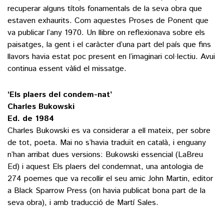
recuperar alguns títols fonamentals de la seva obra que
estaven exhaurits. Com aquestes Proses de Ponent que
va publicar l’any 1970. Un llibre on reflexionava sobre els
paisatges, la gent i el caràcter d’una part del país que fins
llavors havia estat poc present en l’imaginari col·lectiu. Avui
continua essent vàlid el missatge.
‘Els plaers del condem-nat’
Charles Bukowski
Ed. de 1984
Charles Bukowski es va considerar a ell mateix, per sobre
de tot, poeta. Mai no s’havia traduït en català, i enguany
n’han arribat dues versions: Bukowski essencial (LaBreu
Ed) i aquest Els plaers del condemnat, una antologia de
274 poemes que va recollir el seu amic John Martin, editor
a Black Sparrow Press (on havia publicat bona part de la
seva obra), i amb traducció de Martí Sales.