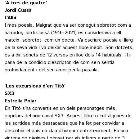
‘A tres de quatre’
Jordi Cussà
L’Albí
I més poesia. Malgrat que va ser conegut sobretot com a
narrador, Jordi Cussà (1916-2021) es considerava a ell
mateix, sobretot, com un poeta. Va escriure poesia al llarg
de la seva vida i va deixar aquest llibre inèdit. Són dotzets,
és a dir, sonets de 12 versos en lloc dels 14 habituals. I hi
parla de la condició d’escriptor, de com se’n sentia
profundament i del seu amor per la paraula.
‘Les excursions d’en Titó’
SX3
Estrella Polar
En Titó s’ha convertit en un dels personatges més
populars del nou canal SX3. Aquest llibre recull algunes de
les sortides més destacades que ha fet per convidar a
descobrir el país en clau d’humor i entreteniment. En una
vintena de pàgines i pensat per als infants a partir de 3