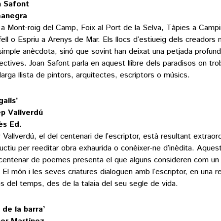
n Safont
anegra
 a Mont-roig del Camp, Foix al Port de la Selva, Tàpies a Campin
fell o Espriu a Arenys de Mar. Els llocs d’estiueig dels creadors 
simple anècdota, sinó que sovint han deixat una petjada profund
ectives. Joan Safont parla en aquest llibre dels paradisos on tro
larga llista de pintors, arquitectes, escriptors o músics.
galls’
p Vallverdú
ès Ed.
y Vallverdú, el del centenari de l’escriptor, està resultant extrao
uctiu per reeditar obra exhaurida o conèixer-ne d’inèdita. Aques
centenar de poemes presenta el que alguns consideren com un
l. El món i les seves criatures dialoguen amb l’escriptor, en una r
as del temps, des de la talaia del seu segle de vida.
 de la barra’