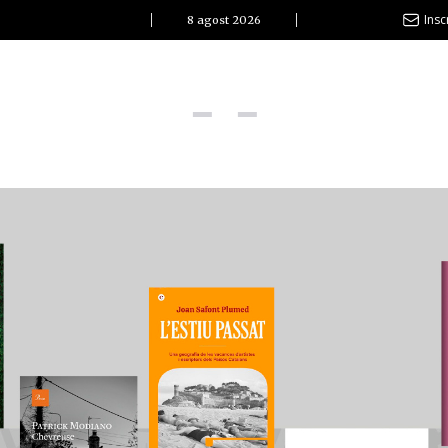
Insc
8 agost 2026
l Clàssic | Albert Pla
La vida és com la mar: sempre busca l’equilibri”
ovetats discogràfiques
l Clàssic | ELS 3 TAMBORS
TEMÀTIQUES