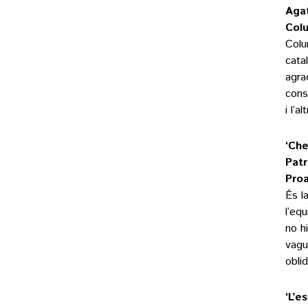
Agat
Col
Colu
cata
agra
cons
i l’a
‘Che
Pat
Pro
És l
l’eq
no h
vagu
oblid
‘L’e