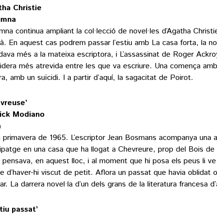
ha Christie
umna
mna continua ampliant la col·lecció de novel·les d’Agatha Christi
là. En aquest cas podrem passar l’estiu amb La casa forta, la nov
dava més a la mateixa escriptora, i L’assassinat de Roger Ackro
idera més atrevida entre les que va escriure. Una comença amb
ltra, amb un suïcidi. I a partir d’aquí, la sagacitat de Poirot.
vreuse’
rick Modiano
a
a primavera de 1965. L’escriptor Jean Bosmans acompanya una a
uipatge en una casa que ha llogat a Chevreure, prop del Bois de
i pensava, en aquest lloc, i al moment que hi posa els peus li ve
e d’haver-hi viscut de petit. Aflora un passat que havia oblidat 
ar. La darrera novel·la d’un dels grans de la literatura francesa d’
stiu passat’