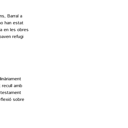
s, Barral a
no han estat
a en les obres
baven refugi
rdinàriament
t recull amb
 testament
eflexió sobre