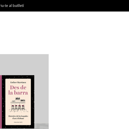
riu-te al butlletí