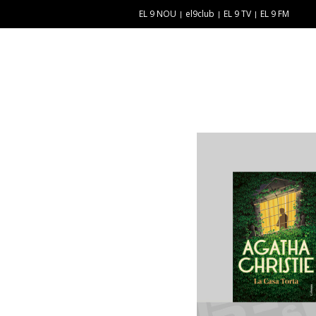
EL 9 NOU
el9club
EL 9 TV
EL 9 FM
E
“
N
E