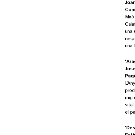
Joa
Com
Miró
Cala
una 
resp
una l
‘Ara
Jose
Pag
L’An
prod
mig 
vita
el p
‘Des