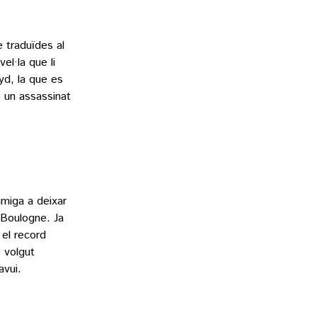
e traduïdes al
el·la que li
yd, la que es
 un assassinat
miga a deixar
 Boulogne. Ja
 el record
o volgut
avui.