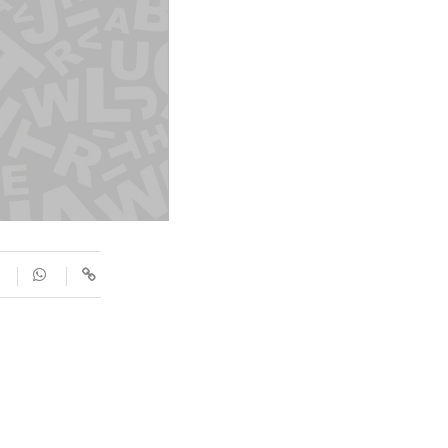
SUPLEMENTS
Fotogaleries
9magazín
Agenda
Blogosfera