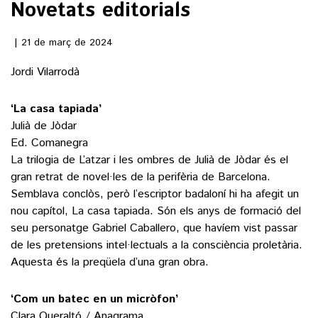
Novetats editorials
()
21 de març de 2024
Jordi Vilarrodà
ACTUALITAT
‘La casa tapiada’
POLÍTICA
ESPORTS
Julià de Jòdar
SOCIETAT
Ed. Comanegra
FUTBOL
CULTURA
La trilogia de L’atzar i les ombres de Julià de Jòdar és el
ECONOMIA
HOQUEI PATINS
gran retrat de novel·les de la perifèria de Barcelona.
VEURE TOTES
ARTS ESCÈNIQUES
Semblava conclòs, però l’escriptor badaloní hi ha afegit un
SUPLEMENTS
MOTOR
nou capítol, La casa tapiada. Són els anys de formació del
CULTURA POPULAR
VEURE TOTES
seu personatge Gabriel Caballero, que havíem vist passar
FOTOGALERIES
LLIBRES
de les pretensions intel·lectuals a la consciència proletària.
9MAGAZÍN
Aquesta és la preqüela d’una gran obra.
CALAIX
AGENDA
VEURE TOTES
‘Com un batec en un micròfon’
BLOGOSFERA
Clara Queraltó / Anagrama