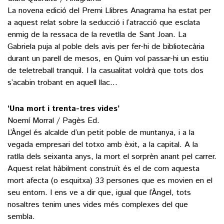
La novena edició del Premi Llibres Anagrama ha estat per
a aquest relat sobre la seducció i l’atracció que esclata
enmig de la ressaca de la revetlla de Sant Joan. La
Gabriela puja al poble dels avis per fer-hi de bibliotecària
durant un parell de mesos, en Quim vol passar-hi un estiu
de teletreball tranquil. I la casualitat voldrà que tots dos
s’acabin trobant en aquell llac…
‘Una mort i trenta-tres vides’
Noemí Morral / Pagès Ed.
L’Àngel és alcalde d’un petit poble de muntanya, i a la
vegada empresari del totxo amb èxit, a la capital. A la
ratlla dels seixanta anys, la mort el sorprèn anant pel carrer.
Aquest relat hàbilment construït és el de com aquesta
mort afecta (o esquitxa) 33 persones que es movien en el
seu entorn. I ens ve a dir que, igual que l’Àngel, tots
nosaltres tenim unes vides més complexes del que
sembla.