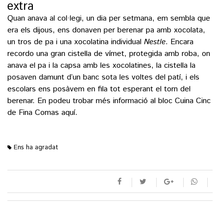
extra
Quan anava al col·legi, un dia per setmana, em sembla que
era els dijous, ens donaven per berenar pa amb xocolata,
un tros de pa i una xocolatina individual
Nestle
. Encara
recordo una gran cistella de vímet, protegida amb roba, on
anava el pa i la capsa amb les xocolatines, la cistella la
posaven damunt d’un banc sota les voltes del patí, i els
escolars ens posàvem en fila tot esperant el torn del
berenar. En podeu trobar més informació al bloc Cuina Cinc
de Fina Comas
aquí
.
Ens ha agradat
M'agrada