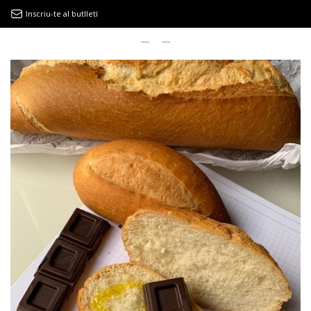
Inscriu-te al butlletí
9MAGAZÍN
EL CLÀSSIC | ALBERT PLA
“LA VIDA ÉS COM LA MAR: SEMPRE BUSCA L’EQUILIBRI”
NOVETATS DISCOGRÀFIQUES
EL CLÀSSIC | ELS 3 TAMBORS
TEMÀTIQUES
()