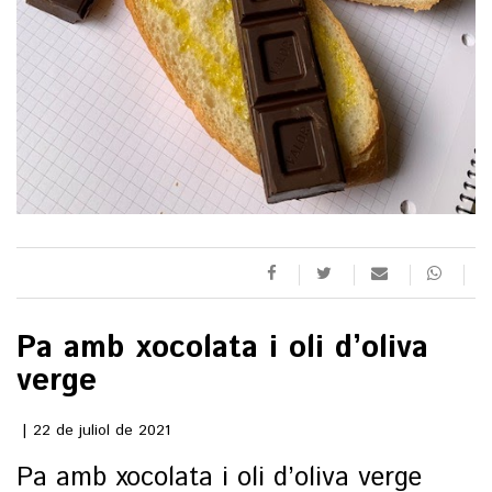
()
ACTUALITAT
POLÍTICA
ESPORTS
SOCIETAT
FUTBOL
CULTURA
ECONOMIA
HOQUEI PATINS
VEURE TOTES
ARTS ESCÈNIQUES
SUPLEMENTS
MOTOR
CULTURA POPULAR
Pa amb xocolata i oli d’oliva
VEURE TOTES
FOTOGALERIES
verge
LLIBRES
9MAGAZÍN
CALAIX
22 de juliol de 2021
AGENDA
VEURE TOTES
BLOGOSFERA
Pa amb xocolata i oli d’oliva verge