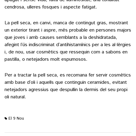
cendrosa, ulleres fosques i aspecte fatigat.
La pell seca, en canvi, manca de contingut gras, mostrant
un exterior tirant i aspre, més probable en persones majors
que joves i amb causes semblants a la deshidratada,
afegint l’ús indiscriminat d’antihistamínics per a les al·lèrgies
i, de nou, usar cosmètics que ressequin com a sabons en
pastilla, o netejadors molt espumosos.
Per a tractar la pell seca, es recomana fer servir cosmètics
amb base d’oli i aquells que continguin ceramides, evitant
netejadors agressius que despullin la dermis del seu propi
oli natural.
El 9 Nou
M'agrada