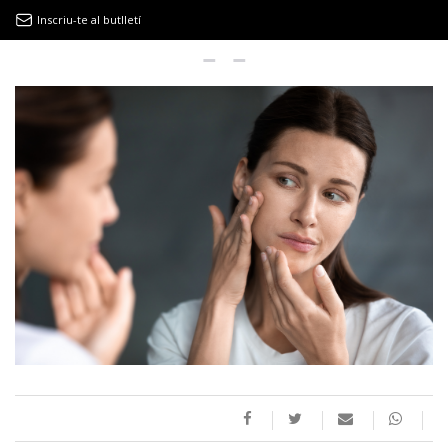
Inscriu-te al butlletí
9MAGAZÍN
EL CLÀSSIC | ALBERT PLA
“LA VIDA ÉS COM LA MAR: SEMPRE BUSCA L’EQUILIBRI”
NOVETATS DISCOGRÀFIQUES
EL CLÀSSIC | ELS 3 TAMBORS
TEMÀTIQUES
()