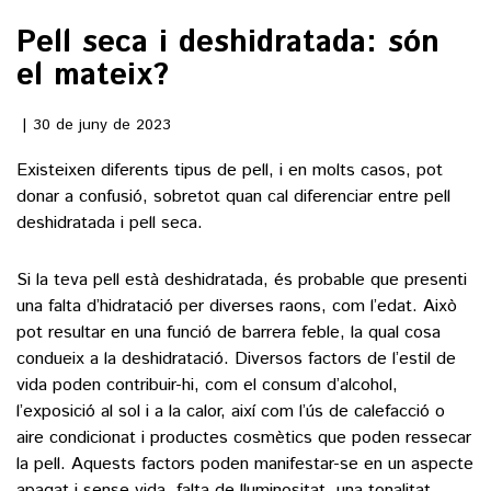
Pell seca i deshidratada: són
()
el mateix?
ACTUALITAT
30 de juny de 2023
Existeixen diferents tipus de pell, i en molts casos, pot
POLÍTICA
ESPORTS
donar a confusió, sobretot quan cal diferenciar entre pell
SOCIETAT
deshidratada i pell seca.
FUTBOL
CULTURA
ECONOMIA
HOQUEI PATINS
Si la teva pell està deshidratada, és probable que presenti
VEURE TOTES
ARTS ESCÈNIQUES
una falta d’hidratació per diverses raons, com l’edat. Això
SUPLEMENTS
MOTOR
pot resultar en una funció de barrera feble, la qual cosa
CULTURA POPULAR
VEURE TOTES
FOTOGALERIES
condueix a la deshidratació. Diversos factors de l’estil de
LLIBRES
vida poden contribuir-hi, com el consum d’alcohol,
9MAGAZÍN
CALAIX
l’exposició al sol i a la calor, així com l’ús de calefacció o
AGENDA
aire condicionat i productes cosmètics que poden ressecar
VEURE TOTES
la pell. Aquests factors poden manifestar-se en un aspecte
BLOGOSFERA
apagat i sense vida, falta de lluminositat, una tonalitat