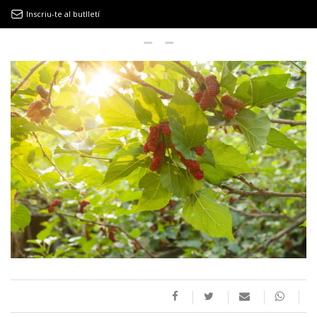
Inscriu-te al butlletí
9MAGAZÍN
EL CLÀSSIC | ALBERT PLA
“LA VIDA ÉS COM LA MAR: SEMPRE BUSCA L’EQUILIBRI”
NOVETATS DISCOGRÀFIQUES
EL CLÀSSIC | ELS 3 TAMBORS
TEMÀTIQUES
()