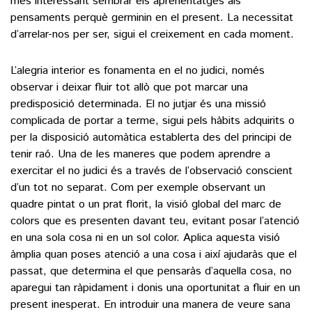
més interessant sembrar els aprenentatges als
pensaments perquè germinin en el present. La necessitat
d’arrelar-nos per ser, sigui el creixement en cada moment.
L’alegria interior es fonamenta en el no judici, només
observar i deixar fluir tot allò que pot marcar una
predisposició determinada. El no jutjar és una missió
complicada de portar a terme, sigui pels hàbits adquirits o
per la disposició automàtica establerta des del principi de
tenir raó. Una de les maneres que podem aprendre a
exercitar el no judici és a través de l’observació conscient
d’un tot no separat. Com per exemple observant un
quadre pintat o un prat florit, la visió global del marc de
colors que es presenten davant teu, evitant posar l’atenció
en una sola cosa ni en un sol color. Aplica aquesta visió
àmplia quan poses atenció a una cosa i així ajudaràs que el
passat, que determina el que pensaràs d’aquella cosa, no
aparegui tan ràpidament i donis una oportunitat a fluir en un
present inesperat. En introduir una manera de veure sana