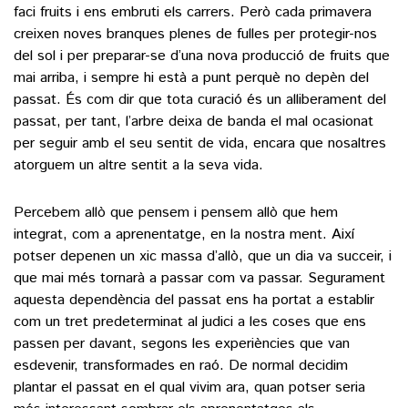
faci fruits i ens embruti els carrers. Però cada primavera
creixen noves branques plenes de fulles per protegir-nos
del sol i per preparar-se d’una nova producció de fruits que
mai arriba, i sempre hi està a punt perquè no depèn del
passat. És com dir que tota curació és un alliberament del
passat, per tant, l’arbre deixa de banda el mal ocasionat
per seguir amb el seu sentit de vida, encara que nosaltres
atorguem un altre sentit a la seva vida.
Percebem allò que pensem i pensem allò que hem
integrat, com a aprenentatge, en la nostra ment. Així
potser depenen un xic massa d’allò, que un dia va succeir, i
que mai més tornarà a passar com va passar. Segurament
aquesta dependència del passat ens ha portat a establir
com un tret predeterminat al judici a les coses que ens
passen per davant, segons les experiències que van
esdevenir, transformades en raó. De normal decidim
plantar el passat en el qual vivim ara, quan potser seria