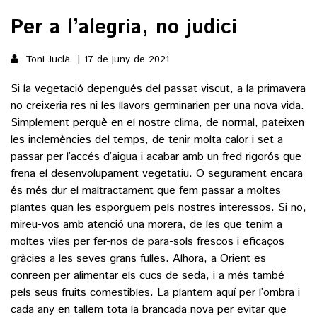
Per a l’alegria, no judici
()
Toni Juclà
17 de juny de 2021
ACTUALITAT
Si la vegetació depengués del passat viscut, a la primavera
no creixeria res ni les llavors germinarien per una nova vida.
POLÍTICA
ESPORTS
Simplement perquè en el nostre clima, de normal, pateixen
SOCIETAT
les inclemències del temps, de tenir molta calor i set a
FUTBOL
passar per l’accés d’aigua i acabar amb un fred rigorós que
CULTURA
ECONOMIA
frena el desenvolupament vegetatiu. O segurament encara
HOQUEI PATINS
VEURE TOTES
és més dur el maltractament que fem passar a moltes
ARTS ESCÈNIQUES
SUPLEMENTS
MOTOR
plantes quan les esporguem pels nostres interessos. Si no,
CULTURA POPULAR
mireu-vos amb atenció una morera, de les que tenim a
VEURE TOTES
FOTOGALERIES
LLIBRES
moltes viles per fer-nos de para-sols frescos i eficaços
9MAGAZÍN
gràcies a les seves grans fulles. Alhora, a Orient es
CALAIX
conreen per alimentar els cucs de seda, i a més també
AGENDA
VEURE TOTES
pels seus fruits comestibles. La plantem aquí per l’ombra i
BLOGOSFERA
cada any en tallem tota la brancada nova per evitar que