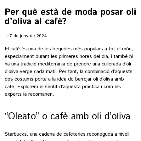
Per què està de moda posar oli
()
d’oliva al cafè?
ACTUALITAT
7 de juny de 2024
El cafè és una de les begudes més populars a tot el món,
POLÍTICA
ESPORTS
especialment durant les primeres hores del dia, i també hi
SOCIETAT
ha una tradició mediterrània de prendre una cullerada d’oli
FUTBOL
CULTURA
d’oliva verge cada matí. Per tant, la combinació d’aquests
ECONOMIA
HOQUEI PATINS
dos costums porta a la idea de barrejar oli d’oliva amb
VEURE TOTES
ARTS ESCÈNIQUES
cafè. Explorem el sentit d’aquesta pràctica i com els
SUPLEMENTS
MOTOR
experts la recomanen.
CULTURA POPULAR
VEURE TOTES
FOTOGALERIES
LLIBRES
9MAGAZÍN
“Oleato” o cafè amb oli d’oliva
CALAIX
AGENDA
VEURE TOTES
Starbucks, una cadena de cafeteries reconeguda a nivell
BLOGOSFERA