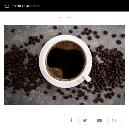
Inscriu-te al butlletí
9MAGAZÍN
EL CLÀSSIC | ALBERT PLA
“LA VIDA ÉS COM LA MAR: SEMPRE BUSCA L’EQUILIBRI”
NOVETATS DISCOGRÀFIQUES
EL CLÀSSIC | ELS 3 TAMBORS
TEMÀTIQUES
()