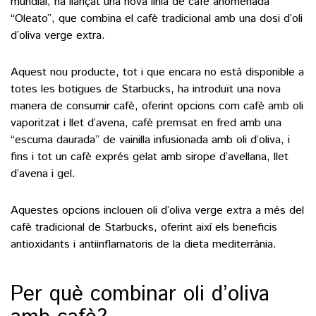
mundial, ha llançat una nova línia de cafè anomenada
“Oleato”, que combina el cafè tradicional amb una dosi d’oli
d’oliva verge extra.
Aquest nou producte, tot i que encara no està disponible a
totes les botigues de Starbucks, ha introduït una nova
manera de consumir cafè, oferint opcions com cafè amb oli
vaporitzat i llet d’avena, cafè premsat en fred amb una
“escuma daurada” de vainilla infusionada amb oli d’oliva, i
fins i tot un cafè exprés gelat amb sirope d’avellana, llet
d’avena i gel.
Aquestes opcions inclouen oli d’oliva verge extra a més del
cafè tradicional de Starbucks, oferint així els beneficis
antioxidants i antiinflamatoris de la dieta mediterrània.
Per què combinar oli d’oliva