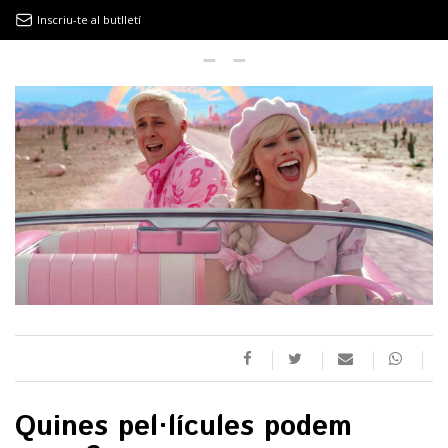
Inscriu-te al butlletí
9MAGAZÍN
EL CLÀSSIC | ALBERT PLA
“LA VIDA ÉS COM LA MAR: SEMPRE BUSCA L’EQUILIBRI”
NOVETATS DISCOGRÀFIQUES
EL CLÀSSIC | ELS 3 TAMBORS
TEMÀTIQUES
Quines pel·lícules podem
()