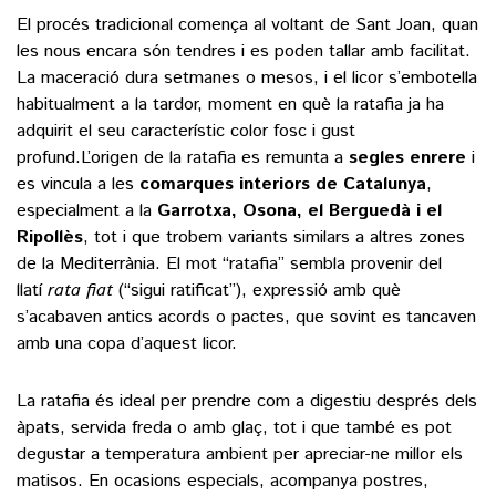
El procés tradicional comença al voltant de Sant Joan, quan
les nous encara són tendres i es poden tallar amb facilitat.
La maceració dura setmanes o mesos, i el licor s’embotella
habitualment a la tardor, moment en què la ratafia ja ha
adquirit el seu característic color fosc i gust
profund.L’origen de la ratafia es remunta a
segles enrere
i
es vincula a les
comarques interiors de Catalunya
,
especialment a la
Garrotxa, Osona, el Berguedà i el
Ripollès
, tot i que trobem variants similars a altres zones
de la Mediterrània. El mot “ratafia” sembla provenir del
llatí
rata fiat
(“sigui ratificat”), expressió amb què
s’acabaven antics acords o pactes, que sovint es tancaven
amb una copa d’aquest licor.
La ratafia és ideal per prendre com a digestiu després dels
àpats, servida freda o amb glaç, tot i que també es pot
degustar a temperatura ambient per apreciar-ne millor els
matisos. En ocasions especials, acompanya postres,