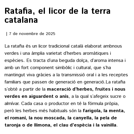
Ratafia, el licor de la terra
()
catalana
7 de novembre de 2025
ACTUALITAT
La ratafia és un licor tradicional català elaborat ambnous
POLÍTICA
ESPORTS
verdes i una àmplia varietat d’herbes aromàtiques i
SOCIETAT
espècies. Es tracta d’una beguda dolça, d’aroma intensa i
FUTBOL
CULTURA
amb un fort component simbòlic i cultural, que s’ha
ECONOMIA
HOQUEI PATINS
mantingut viva gràcies a la transmissió oral i a les receptes
VEURE TOTES
ARTS ESCÈNIQUES
familiars que passen de generació en generació.La ratafia
SUPLEMENTS
MOTOR
s’obté a partir de la
maceració d’herbes
, fruites i nous
CULTURA POPULAR
VEURE TOTES
verdes en aiguardent o anís
, a la qual s’afegeix sucre o
FOTOGALERIES
LLIBRES
almívar. Cada casa o productor en té la fórmula pròpia,
9MAGAZÍN
però les herbes més habituals són la
farigola
, la menta,
CALAIX
el romaní,
la nou moscada
,
la canyella
, la pela de
AGENDA
VEURE TOTES
taronja o de llimona,
el clau d’espècia i la vainilla
.
BLOGOSFERA