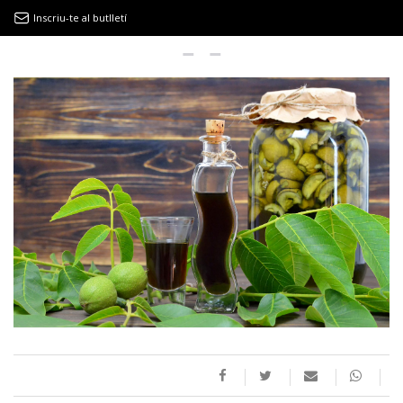
Inscriu-te al butlletí
9MAGAZÍN
EL CLÀSSIC | ALBERT PLA
“LA VIDA ÉS COM LA MAR: SEMPRE BUSCA L’EQUILIBRI”
NOVETATS DISCOGRÀFIQUES
EL CLÀSSIC | ELS 3 TAMBORS
TEMÀTIQUES
()