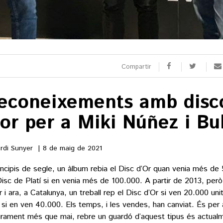
Compartir
econeixements amb disc
’or per a Miki Núñez i B
rdi Sunyer
8 de maig de 2021
incipis de segle, un àlbum rebia el Disc d’Or quan venia més de
 Disc de Platí si en venia més de 100.000. A partir de 2013, però,
r i ara, a Catalunya, un treball rep el Disc d’Or si ven 20.000 unit
í si en ven 40.000. Els temps, i les vendes, han canviat. És per 
rament més que mai, rebre un guardó d’aquest tipus és actualm