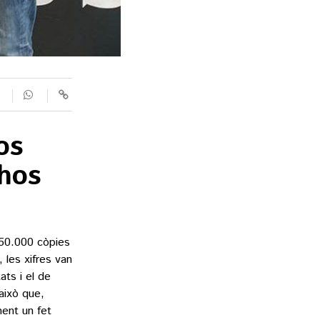
os
uhos
 50.000 còpies
 les xifres van
ats i el de
això que,
ent un fet