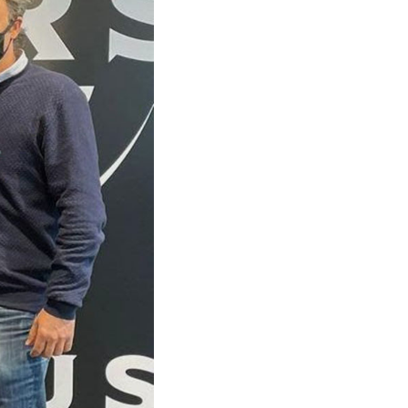
SUPLEMENTS
Fotogaleries
9magazín
Agenda
Blogosfera