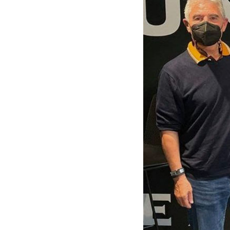
ACTUALITAT
E
Política
F
Societat
H
Economia
M
Veure totes
V
EL 9 FM
EL
En directe
En
Programació
P
Seccions
A 