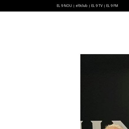
EL 9 NOU
el9club
EL 9 TV
EL 9 FM
E
“
N
E