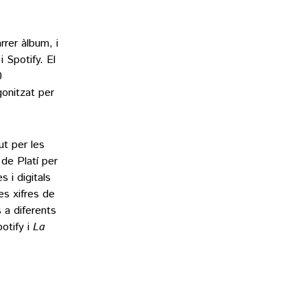
rrer àlbum, i
 Spotify. El
0
gonitzat per
ut per les
de Platí per
 i digitals
es xifres de
 a diferents
otify i
La