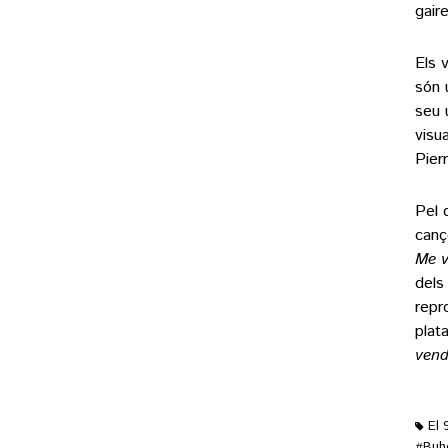
gair
Els 
són 
seu 
visu
Pier
Pel 
canç
Me v
dels
repr
plat
ven
El 
Buh
#