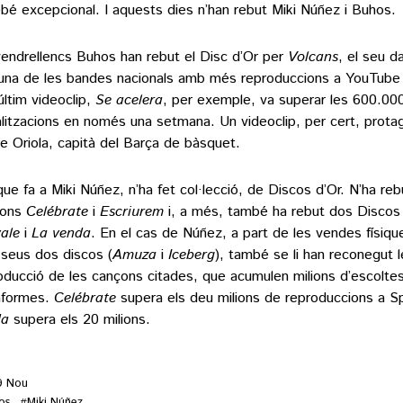
ebé excepcional. I aquests dies n’han rebut Miki Núñez i Buhos.
vendrellencs Buhos han rebut el Disc d’Or per
Volcans
, el seu da
una de les bandes nacionals amb més reproduccions a YouTube i
últim videoclip,
Se acelera
, per exemple, va superar les 600.00
alitzacions en només una setmana. Un videoclip, per cert, prota
re Oriola, capità del Barça de bàsquet.
que fa a Miki Núñez, n’ha fet col·lecció, de Discos d’Or. N’ha reb
ons
Celébrate
i
Escriurem
i, a més, també ha rebut dos Discos 
ale
i
La venda
. En el cas de Núñez, a part de les vendes físiques
 seus dos discos (
Amuza
i
Iceberg
), també se li han reconegut l
oducció de les cançons citades, que acumulen milions d’escoltes
aformes.
Celébrate
supera els deu milions de reproduccions a Sp
da
supera els 20 milions.
9 Nou
os
Miki Núñez
#