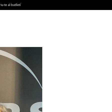
riu-te al butlletí