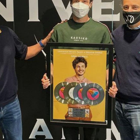
SPORTS
CULTURA
utbol
Arts escèniques
oquei patins
Cultura popular
otor
Llibres
eure totes
Calaix
Veure totes
 9 TV
 directe
rogramació
la carta