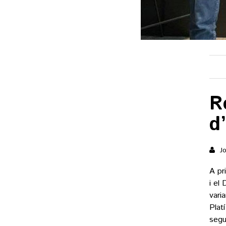
R
d
Jo
A pr
i el
varia
Plat
segu