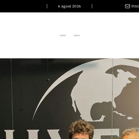
Insc
6 agost 2026
l Clàssic | Albert Pla
La vida és com la mar: sempre busca l’equilibri”
ovetats discogràfiques
l Clàssic | ELS 3 TAMBORS
TEMÀTIQUES