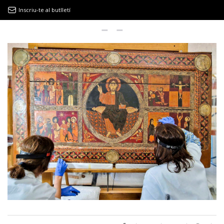
Inscriu-te al butlletí
9MAGAZÍN
EL CLÀSSIC | ALBERT PLA
“LA VIDA ÉS COM LA MAR: SEMPRE BUSCA L’EQUILIBRI”
NOVETATS DISCOGRÀFIQUES
EL CLÀSSIC | ELS 3 TAMBORS
TEMÀTIQUES
()