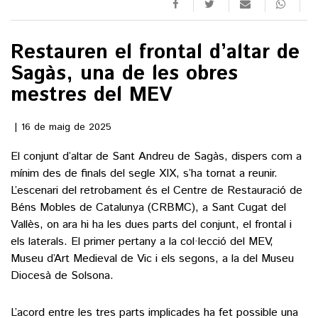
()
Restauren el frontal d’altar de
Sagàs, una de les obres
ACTUALITAT
mestres del MEV
POLÍTICA
ESPORTS
16 de maig de 2025
SOCIETAT
FUTBOL
El conjunt d’altar de Sant Andreu de Sagàs, dispers com a
CULTURA
ECONOMIA
mínim des de finals del segle XIX, s’ha tornat a reunir.
HOQUEI PATINS
VEURE TOTES
L’escenari del retrobament és el Centre de Restauració de
ARTS ESCÈNIQUES
SUPLEMENTS
MOTOR
Béns Mobles de Catalunya (CRBMC), a Sant Cugat del
CULTURA POPULAR
Vallès, on ara hi ha les dues parts del conjunt, el frontal i
VEURE TOTES
FOTOGALERIES
LLIBRES
els laterals. El primer pertany a la col·lecció del MEV,
9MAGAZÍN
Museu d’Art Medieval de Vic i els segons, a la del Museu
CALAIX
Diocesà de Solsona.
AGENDA
VEURE TOTES
BLOGOSFERA
L’acord entre les tres parts implicades ha fet possible una