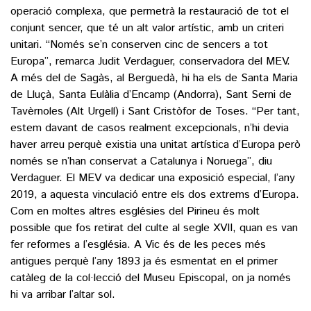
operació complexa, que permetrà la restauració de tot el
conjunt sencer, que té un alt valor artístic, amb un criteri
unitari. “Només se’n conserven cinc de sencers a tot
Europa”, remarca Judit Verdaguer, conservadora del MEV.
A més del de Sagàs, al Berguedà, hi ha els de Santa Maria
de Lluçà, Santa Eulàlia d’Encamp (Andorra), Sant Serni de
Tavèrnoles (Alt Urgell) i Sant Cristòfor de Toses. “Per tant,
estem davant de casos realment excepcionals, n’hi devia
haver arreu perquè existia una unitat artística d’Europa però
només se n’han conservat a Catalunya i Noruega”, diu
Verdaguer. El MEV va dedicar una exposició especial, l’any
2019, a aquesta vinculació entre els dos extrems d’Europa.
Com en moltes altres esglésies del Pirineu és molt
possible que fos retirat del culte al segle XVII, quan es van
fer reformes a l’església. A Vic és de les peces més
antigues perquè l’any 1893 ja és esmentat en el primer
catàleg de la col·lecció del Museu Episcopal, on ja només
hi va arribar l’altar sol.