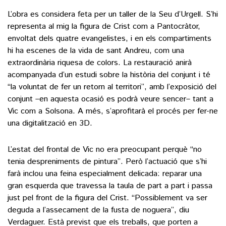
L’obra es considera feta per un taller de la Seu d’Urgell. S’hi
representa al mig la figura de Crist com a Pantocràtor,
envoltat dels quatre evangelistes, i en els compartiments
hi ha escenes de la vida de sant Andreu, com una
extraordinària riquesa de colors. La restauració anirà
acompanyada d’un estudi sobre la història del conjunt i té
“la voluntat de fer un retorn al territori”, amb l’exposició del
conjunt –en aquesta ocasió es podrà veure sencer– tant a
Vic com a Solsona. A més, s’aprofitarà el procés per fer-ne
una digitalització en 3D.
L’estat del frontal de Vic no era preocupant perquè “no
tenia despreniments de pintura”. Però l’actuació que s’hi
farà inclou una feina especialment delicada: reparar una
gran esquerda que travessa la taula de part a part i passa
just pel front de la figura del Crist. “Possiblement va ser
deguda a l’assecament de la fusta de noguera”, diu
Verdaguer. Està previst que els treballs, que porten a