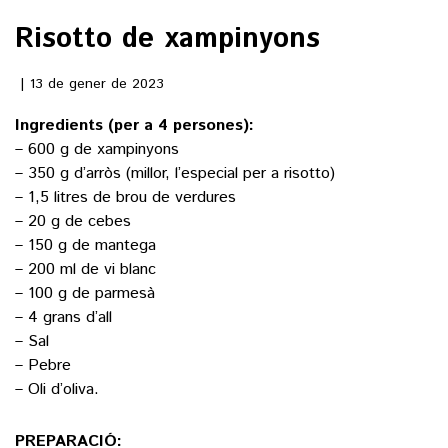
Risotto de xampinyons
()
13 de gener de 2023
ACTUALITAT
Ingredients (per a 4 persones):
– 600 g de xampinyons
POLÍTICA
ESPORTS
– 350 g d’arròs (millor, l’especial per a risotto)
SOCIETAT
– 1,5 litres de brou de verdures
FUTBOL
– 20 g de cebes
CULTURA
ECONOMIA
– 150 g de mantega
HOQUEI PATINS
VEURE TOTES
– 200 ml de vi blanc
ARTS ESCÈNIQUES
SUPLEMENTS
MOTOR
– 100 g de parmesà
CULTURA POPULAR
– 4 grans d’all
VEURE TOTES
FOTOGALERIES
LLIBRES
– Sal
9MAGAZÍN
– Pebre
CALAIX
– Oli d’oliva.
AGENDA
VEURE TOTES
BLOGOSFERA
PREPARACIÓ: