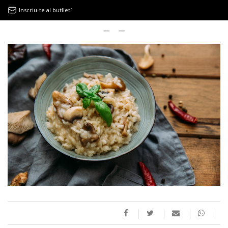
Inscriu-te al butlletí
9MAGAZÍN
EL CLÀSSIC | ALBERT PLA
“LA VIDA ÉS COM LA MAR: SEMPRE BUSCA L’EQUILIBRI”
NOVETATS DISCOGRÀFIQUES
EL CLÀSSIC | ELS 3 TAMBORS
TEMÀTIQUES
()