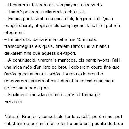
– Rentarem i tallarem els xampinyons a trossets.
– També pelarem i tallarem la ceba i l’all.
– En una paella amb una mica d’oli, fregirem l’all. Quan
estigui daurat, afegirem els xampinyons, la sal i el pebre i
ofegarem.
– En una olla, daurarem la ceba uns 15 minuts,
transcorreguts els quals, tirarem l’arròs i el vi blanc i
deixarem fins que aquest s’evapori.
– A continuació, tirarem la mantega, els xampinyons, l’all i
una mica més d’un litre de brou i deixarem coure fins que
l’arròs quedi al punt i caldós. La resta de brou ho
reservarem i anirem afegint durant la cocció quan sigui
necessari a poc a poc.
– Finalment, mesclarem amb l’arròs el formatge.
Servirem.
Nota: el Brou és aconsellable fer-lo casolà, però si no, pot
substituir-se per un ja fet o fer-ho amb una pastilla de brou