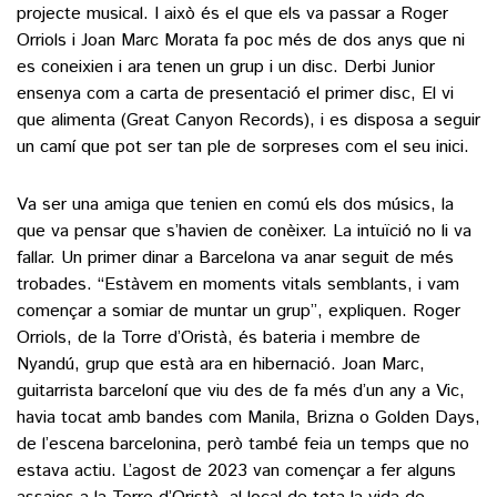
projecte musical. I això és el que els va passar a Roger
Orriols i Joan Marc Morata fa poc més de dos anys que ni
es coneixien i ara tenen un grup i un disc. Derbi Junior
ensenya com a carta de presentació el primer disc, El vi
que alimenta (Great Canyon Records), i es disposa a seguir
un camí que pot ser tan ple de sorpreses com el seu inici.
Va ser una amiga que tenien en comú els dos músics, la
que va pensar que s’havien de conèixer. La intuïció no li va
fallar. Un primer dinar a Barcelona va anar seguit de més
trobades. “Estàvem en moments vitals semblants, i vam
començar a somiar de muntar un grup”, expliquen. Roger
Orriols, de la Torre d’Oristà, és bateria i membre de
Nyandú, grup que està ara en hibernació. Joan Marc,
guitarrista barceloní que viu des de fa més d’un any a Vic,
havia tocat amb bandes com Manila, Brizna o Golden Days,
de l’escena barcelonina, però també feia un temps que no
estava actiu. L’agost de 2023 van començar a fer alguns