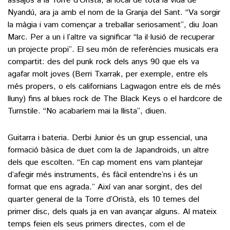
assajos a la Torre d’Oristà, al local de tota la vida de
Nyandú, ara ja amb el nom de la Granja del Sant. “Va sorgir
la màgia i vam començar a treballar seriosament”, diu Joan
Marc. Per a un i l’altre va significar “la il·lusió de recuperar
un projecte propi”. El seu món de referències musicals era
compartit: des del punk rock dels anys 90 que els va
agafar molt joves (Berri Txarrak, per exemple, entre els
més propers, o els californians Lagwagon entre els de més
lluny) fins al blues rock de The Black Keys o el hardcore de
Turnstile. “No acabaríem mai la llista”, diuen.
Guitarra i bateria. Derbi Junior és un grup essencial, una
formació bàsica de duet com la de Japandroids, un altre
dels que escolten. “En cap moment ens vam plantejar
d’afegir més instruments, és fàcil entendre’ns i és un
format que ens agrada.” Així van anar sorgint, des del
quarter general de la Torre d’Oristà, els 10 temes del
primer disc, dels quals ja en van avançar alguns. Al mateix
temps feien els seus primers directes, com el de