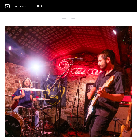
Inscriu-te al butlletí
9MAGAZÍN
EL CLÀSSIC | ALBERT PLA
“LA VIDA ÉS COM LA MAR: SEMPRE BUSCA L’EQUILIBRI”
NOVETATS DISCOGRÀFIQUES
EL CLÀSSIC | ELS 3 TAMBORS
TEMÀTIQUES
()