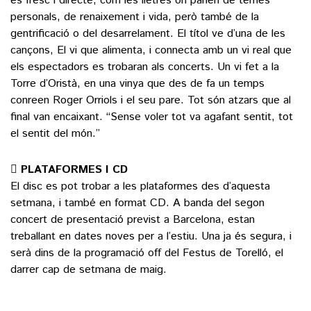
és fresc i directe, com les lletres on parlen de temes
personals, de renaixement i vida, però també de la
gentrificació o del desarrelament. El títol ve d’una de les
cançons, El vi que alimenta, i connecta amb un vi real que
els espectadors es trobaran als concerts. Un vi fet a la
Torre d’Oristà, en una vinya que des de fa un temps
conreen Roger Orriols i el seu pare. Tot són atzars que al
final van encaixant. “Sense voler tot va agafant sentit, tot
el sentit del món.”
 PLATAFORMES I CD
El disc es pot trobar a les plataformes des d’aquesta
setmana, i també en format CD. A banda del segon
concert de presentació previst a Barcelona, estan
treballant en dates noves per a l’estiu. Una ja és segura, i
serà dins de la programació off del Festus de Torelló, el
darrer cap de setmana de maig.