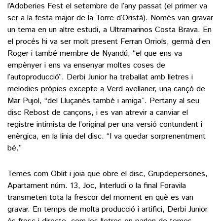
l’Adoberies Fest el setembre de l’any passat (el primer va
ser a la festa major de la Torre d’Oristà). Només van gravar
un tema en un altre estudi, a Ultramarinos Costa Brava. En
el procés hi va ser molt present Ferran Orriols, germà d’en
Roger i també membre de Nyandú, “el que ens va
empènyer i ens va ensenyar moltes coses de
l’autoproducció”. Derbi Junior ha treballat amb lletres i
melodies pròpies excepte a Verd avellaner, una cançó de
Mar Pujol, “del Lluçanès també i amiga”. Pertany al seu
disc Rebost de cançons, i es van atrevir a canviar el
registre intimista de l’original per una versió contundent i
enèrgica, en la línia del disc. “I va quedar sorprenentment
bé.”
Temes com Oblit i joia que obre el disc, Grupdepersones,
Apartament núm. 13, Joc, Interludi o la final Foravila
transmeten tota la frescor del moment en què es van
gravar. En temps de molta producció i artifici, Derbi Junior