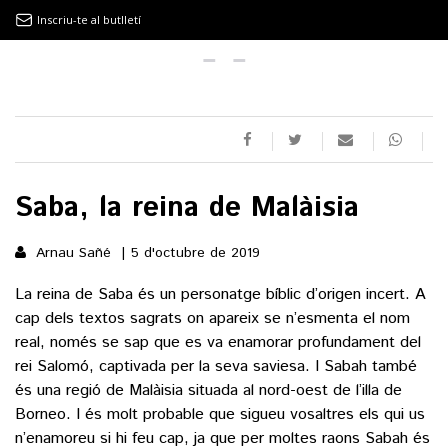
Inscriu-te al butlletí
9MAGAZÍN
EL CLÀSSIC | ALBERT PLA
Saba, la reina de Malàisia
“LA VIDA ÉS COM LA MAR: SEMPRE BUSCA L’EQUILIBRI”
Arnau Sañé
5 d'octubre de 2019
NOVETATS DISCOGRÀFIQUES
La reina de Saba és un personatge bíblic d’origen incert. A
EL CLÀSSIC | ELS 3 TAMBORS
cap dels textos sagrats on apareix se n’esmenta el nom
real, només se sap que es va enamorar profundament del
rei Salomó, captivada per la seva saviesa. I Sabah també
és una regió de Malàisia situada al nord-oest de l’illa de
TEMÀTIQUES
Borneo. I és molt probable que sigueu vosaltres els qui us
n’enamoreu si hi feu cap, ja que per moltes raons Sabah és
()