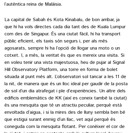
l’autèntica reina de Malàisia.
()
La capital de Sabah és Kota Kinabalu, de bon arribar, ja
que hi ha vols directes cada dia tant des de Kuala Lumpur
com des de Singapur. És una ciutat fàcil, hi ha transport
ACTUALITAT
públic eficient, els taxis són segurs i, per als més
POLÍTICA
agosarats, sempre hi ha l’opció de llogar una moto o un
ESPORTS
cotxet. I, a més, la veritat és que es mereix una visita. Si
SOCIETAT
en voleu tenir una vista majestuosa, heu de pujar al Signal
FUTBOL
CULTURA
ECONOMIA
Hill Observatory Platform, una torre en forma de bolet
HOQUEI PATINS
situada al punt més alt. L’observatori sol tancar a les 11 de
VEURE TOTES
ARTS ESCÈNIQUES
SUPLEMENTS
la nit, de manera que és un lloc ideal per gaudir de la posta
MOTOR
CULTURA POPULAR
de sol d’un dia atrafegat i ple d’experiències. Un altre dels
VEURE TOTES
FOTOGALERIES
edificis emblemàtics de KK (així es coneix també la ciutat)
LLIBRES
és una mesquita que té un atractiu peculiar, perquè està
9MAGAZÍN
CALAIX
envoltada d’aigua, i si la mires des de lluny sembla ben bé
AGENDA
que estigui surant enmig d’un llac, vet aquí perquè és
VEURE TOTES
coneguda com la mesquita flotant. Per conèixer el cor de
BLOGOSFERA