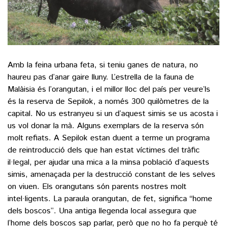
Amb la feina urbana feta, si teniu ganes de natura, no
haureu pas d’anar gaire lluny. L’estrella de la fauna de
Malàisia és l’orangutan, i el millor lloc del país per veure’ls
és la reserva de Sepilok, a només 300 quilòmetres de la
capital. No us estranyeu si un d’aquest simis se us acosta i
us vol donar la mà. Alguns exemplars de la reserva són
molt refiats. A Sepilok estan duent a terme un programa
de reintroducció dels que han estat víctimes del tràfic
il·legal, per ajudar una mica a la minsa població d’aquests
simis, amenaçada per la destrucció constant de les selves
on viuen. Els orangutans són parents nostres molt
intel·ligents. La paraula orangutan, de fet, significa “home
dels boscos”. Una antiga llegenda local assegura que
l’home dels boscos sap parlar, però que no ho fa perquè té