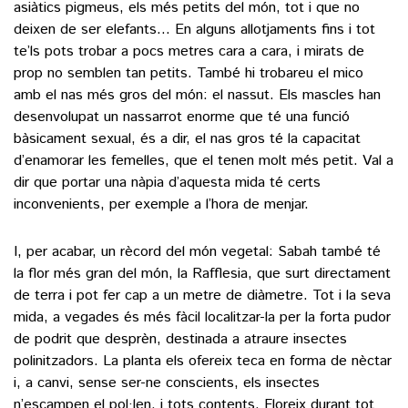
asiàtics pigmeus, els més petits del món, tot i que no
deixen de ser elefants… En alguns allotjaments fins i tot
te’ls pots trobar a pocs metres cara a cara, i mirats de
prop no semblen tan petits. També hi trobareu el mico
amb el nas més gros del món: el nassut. Els mascles han
desenvolupat un nassarrot enorme que té una funció
bàsicament sexual, és a dir, el nas gros té la capacitat
d’enamorar les femelles, que el tenen molt més petit. Val a
dir que portar una nàpia d’aquesta mida té certs
inconvenients, per exemple a l’hora de menjar.
I, per acabar, un rècord del món vegetal: Sabah també té
la flor més gran del món, la Rafflesia, que surt directament
de terra i pot fer cap a un metre de diàmetre. Tot i la seva
mida, a vegades és més fàcil localitzar-la per la forta pudor
de podrit que desprèn, destinada a atraure insectes
polinitzadors. La planta els ofereix teca en forma de nèctar
i, a canvi, sense ser-ne conscients, els insectes
n’escampen el pol·len, i tots contents. Floreix durant tot