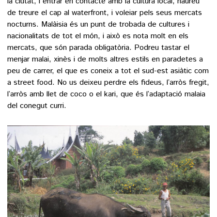
la ciutat, i entrar en contacte amb la cultura local, haureu
de treure el cap al waterfront, i voleiar pels seus mercats
nocturns. Malàisia és un punt de trobada de cultures i
nacionalitats de tot el món, i això es nota molt en els
mercats, que són parada obligatòria. Podreu tastar el
menjar malai, xinès i de molts altres estils en paradetes a
peu de carrer, el que es coneix a tot el sud-est asiàtic com
a street food. No us deixeu perdre els fideus, l’arròs fregit,
l’arròs amb llet de coco o el kari, que és l’adaptació malaia
del conegut curri.