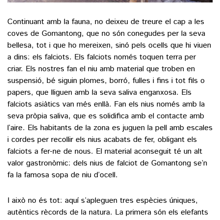
Continuant amb la fauna, no deixeu de treure el cap a les
coves de Gomantong, que no són conegudes per la seva
bellesa, tot i que ho mereixen, sinó pels ocells que hi viuen
a dins: els falciots. Els falciots només toquen terra per
criar. Els nostres fan el niu amb material que troben en
suspensió, bé siguin plomes, borró, fulles i fins i tot fils o
papers, que lliguen amb la seva saliva enganxosa. Els
falciots asiàtics van més enllà. Fan els nius només amb la
seva pròpia saliva, que es solidifica amb el contacte amb
l’aire. Els habitants de la zona es juguen la pell amb escales
i cordes per recollir els nius acabats de fer, obligant els
falciots a fer-ne de nous. El material aconseguit té un alt
valor gastronòmic: dels nius de falciot de Gomantong se’n
fa la famosa sopa de niu d’ocell.
I això no és tot: aquí s’apleguen tres espècies úniques,
autèntics rècords de la natura. La primera són els elefants