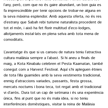
l’any, però, com que no és gaire abundant, un bon guia es
fa imprescindible per tenir opcions de trobar-ne alguna en
la seva màxima esplendor. Amb aquesta oferta, no és res
d’estrany que Sabah rebi turisme naturalista procedent de
tot el món, i això ha fet florir multitud d’eco-lodges,
allotjaments instal·lats en plena selva amb tota mena de
comoditats.
L’avantatge és que si us canseu de natura teniu l’atractiva
cultura malàisia sempre a l’abast. Si hi aneu a finals de
maig, a Kota Kinabalu celebren el Pesta Kaamatan, també
conegut com a Harvest Festival. Aquí s’hi apleguen ètnies
de tota l’illa guarnides amb la seva vestimenta tradicional,
enmig d’atraccions variades, passants, festa grossa,
mercats nocturns i bona teca, tot regat amb el tradicional
vi d’arròs. Dura tot un cap de setmana i és una experiència
única, fins al punt que no és mala idea, si no teniu
interferències domèstiques, visitar la reina de Malàisia