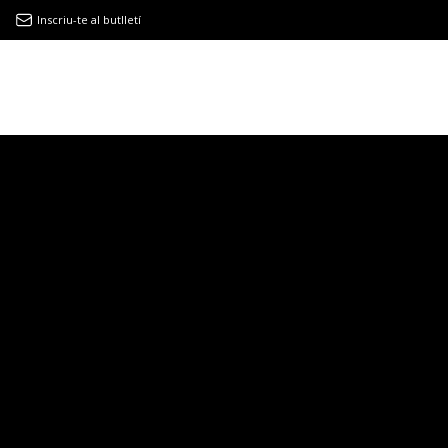
Inscriu-te al butlletí
9MAGAZÍN
EL CLÀSSIC | ALBERT PLA
“LA VIDA ÉS COM LA MAR: SEMPRE BUSCA L’EQUILIBRI”
NOVETATS DISCOGRÀFIQUES
EL CLÀSSIC | ELS 3 TAMBORS
TEMÀTIQUES
()