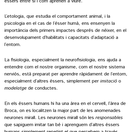
éssers entre si i com aprenen a viure.
L’etologia, que estudia el comportament animal, i la
psicologia en el cas de l’ésser humà, ens ensenyen la
importància dels primers impactes després de néixer, en el
desenvolupament d’habilitats i capacitats d’adaptació a
l’entorn.
La fisiologia, especialment la neurofisiologia, ens ajuda a
entendre com el nostre organisme, com el nostre sistema
nerviós, està preparat per aprendre ràpidament de l’entorn,
especialment d’altres éssers, simplement per
imitació
o
modelatge
de conductes.
En els éssers humans hi ha una àrea en el cervell, l’àrea de
Broca, on es localitzen la major part de les anomenades
neurones mirall. Les neurones mirall són les
responsables
que sapiguem imitar tan bé i aprenguem d’altres éssers
humans simplement repetint el que percebem a través