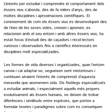
L’interès per estudiar i comprendre el comportament dels
éssers vius s’aborda, des de fa milers d’anys, des de
()
moltes disciplines i aproximacions científiques. El
coneixement de com els éssers vius es desenvolupen des
de l’inici de les seves vides, creixen i aprenen, es
ACTUALITAT
relacionen amb el seu entorn i amb altres éssers vius, ha
POLÍTICA
estat focus d’estudi des de caçadors i recol·lectors
ESPORTS
curiosos i observadors fins a científics interessats en
SOCIETAT
disciplines molt especialitzades.
FUTBOL
CULTURA
ECONOMIA
HOQUEI PATINS
Les formes de vida diverses i organitzades, quan l’entorn
VEURE TOTES
ARTS ESCÈNIQUES
SUPLEMENTS
canvia i cal adaptar-se, segueixen sent misterioses i
MOTOR
CULTURA POPULAR
continuen atraient l’interès de comprensió d’aquesta
VEURE TOTES
FOTOGALERIES
meravella que anomenem vida. Els fisiòlegs especialitzats
LLIBRES
a estudiar animals, i especialment aquells més propers
9MAGAZÍN
CALAIX
evolutivament als éssers humans, no deixen de trobar
AGENDA
diferències i similituds entre espècies, que porten a
VEURE TOTES
formular teories i paradigmes sobre com es comuniquen
BLOGOSFERA