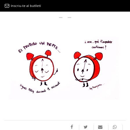
Inscriu-te al butlletí
9MAGAZÍN
EL CLÀSSIC | ALBERT PLA
“LA VIDA ÉS COM LA MAR: SEMPRE BUSCA L’EQUILIBRI”
NOVETATS DISCOGRÀFIQUES
EL CLÀSSIC | ELS 3 TAMBORS
TEMÀTIQUES
()