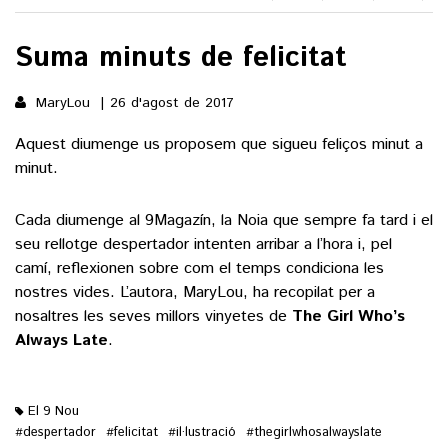
Suma minuts de felicitat
()
MaryLou
26 d'agost de 2017
ACTUALITAT
Aquest diumenge us proposem que sigueu feliços minut a
POLÍTICA
minut.
ESPORTS
SOCIETAT
FUTBOL
Cada diumenge al 9Magazín, la Noia que sempre fa tard i el
CULTURA
ECONOMIA
seu rellotge despertador intenten arribar a l’hora i, pel
HOQUEI PATINS
VEURE TOTES
camí, reflexionen sobre com el temps condiciona les
ARTS ESCÈNIQUES
SUPLEMENTS
MOTOR
nostres vides. L’autora, MaryLou, ha recopilat per a
CULTURA POPULAR
nosaltres les seves millors vinyetes de
The Girl Who’s
VEURE TOTES
FOTOGALERIES
LLIBRES
Always Late
.
9MAGAZÍN
CALAIX
AGENDA
VEURE TOTES
El 9 Nou
BLOGOSFERA
despertador
felicitat
il·lustració
thegirlwhosalwayslate
#
#
#
#