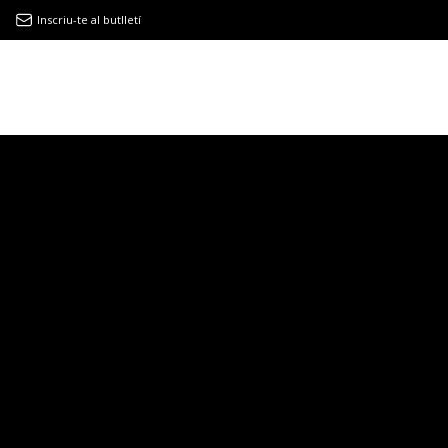
Inscriu-te al butlletí
9MAGAZÍN
EL CLÀSSIC | ALBERT PLA
“LA VIDA ÉS COM LA MAR: SEMPRE BUSCA L’EQUILIBRI”
NOVETATS DISCOGRÀFIQUES
EL CLÀSSIC | ELS 3 TAMBORS
TEMÀTIQUES
()