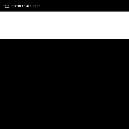
Inscriu-te al butlletí
9MAGAZÍN
EL CLÀSSIC | ALBERT PLA
“LA VIDA ÉS COM LA MAR: SEMPRE BUSCA L’EQUILIBRI”
NOVETATS DISCOGRÀFIQUES
EL CLÀSSIC | ELS 3 TAMBORS
TEMÀTIQUES
()