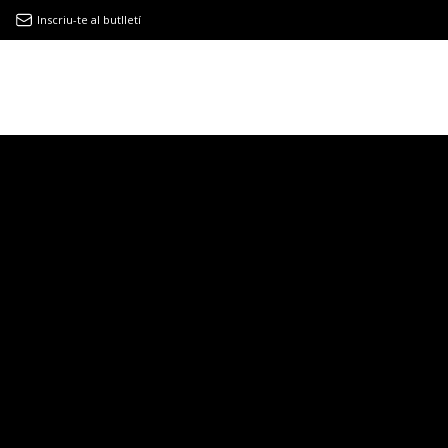
Inscriu-te al butlletí
9MAGAZÍN
EL CLÀSSIC | ALBERT PLA
“LA VIDA ÉS COM LA MAR: SEMPRE BUSCA L’EQUILIBRI”
NOVETATS DISCOGRÀFIQUES
EL CLÀSSIC | ELS 3 TAMBORS
TEMÀTIQUES
()