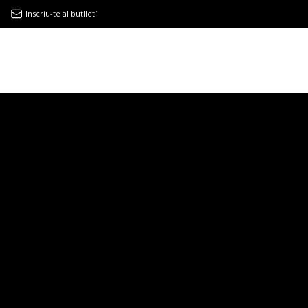
Inscriu-te al butlletí
9MAGAZÍN
EL CLÀSSIC | ALBERT PLA
“LA VIDA ÉS COM LA MAR: SEMPRE BUSCA L’EQUILIBRI”
NOVETATS DISCOGRÀFIQUES
EL CLÀSSIC | ELS 3 TAMBORS
TEMÀTIQUES
()