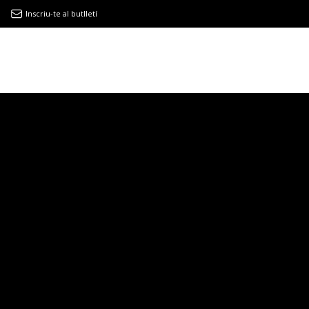
Inscriu-te al butlletí
9MAGAZÍN
EL CLÀSSIC | ALBERT PLA
“LA VIDA ÉS COM LA MAR: SEMPRE BUSCA L’EQUILIBRI”
NOVETATS DISCOGRÀFIQUES
EL CLÀSSIC | ELS 3 TAMBORS
TEMÀTIQUES
()