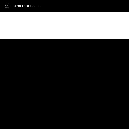
Inscriu-te al butlletí
9MAGAZÍN
EL CLÀSSIC | ALBERT PLA
“LA VIDA ÉS COM LA MAR: SEMPRE BUSCA L’EQUILIBRI”
NOVETATS DISCOGRÀFIQUES
EL CLÀSSIC | ELS 3 TAMBORS
TEMÀTIQUES
()