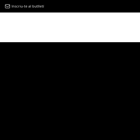
Inscriu-te al butlletí
9MAGAZÍN
EL CLÀSSIC | ALBERT PLA
“LA VIDA ÉS COM LA MAR: SEMPRE BUSCA L’EQUILIBRI”
NOVETATS DISCOGRÀFIQUES
EL CLÀSSIC | ELS 3 TAMBORS
TEMÀTIQUES
()