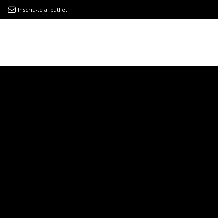
Inscriu-te al butlletí
9MAGAZÍN
EL CLÀSSIC | ALBERT PLA
“LA VIDA ÉS COM LA MAR: SEMPRE BUSCA L’EQUILIBRI”
NOVETATS DISCOGRÀFIQUES
EL CLÀSSIC | ELS 3 TAMBORS
TEMÀTIQUES
()