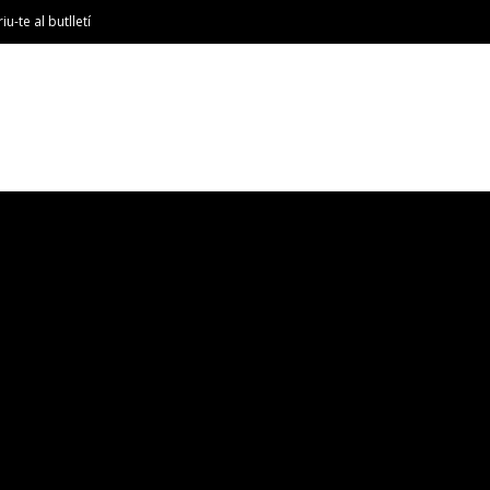
riu-te al butlletí