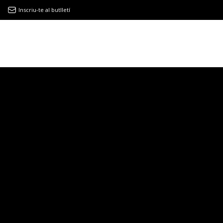
Inscriu-te al butlletí
9MAGAZÍN
EL CLÀSSIC | ALBERT PLA
“LA VIDA ÉS COM LA MAR: SEMPRE BUSCA L’EQUILIBRI”
NOVETATS DISCOGRÀFIQUES
EL CLÀSSIC | ELS 3 TAMBORS
TEMÀTIQUES
()