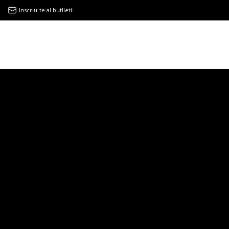
Inscriu-te al butlletí
9MAGAZÍN
EL CLÀSSIC | ALBERT PLA
“LA VIDA ÉS COM LA MAR: SEMPRE BUSCA L’EQUILIBRI”
NOVETATS DISCOGRÀFIQUES
EL CLÀSSIC | ELS 3 TAMBORS
TEMÀTIQUES
()