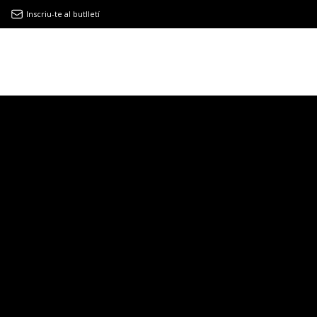
Inscriu-te al butlletí
9MAGAZÍN
EL CLÀSSIC | ALBERT PLA
“LA VIDA ÉS COM LA MAR: SEMPRE BUSCA L’EQUILIBRI”
NOVETATS DISCOGRÀFIQUES
EL CLÀSSIC | ELS 3 TAMBORS
TEMÀTIQUES
()