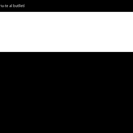
riu-te al butlletí