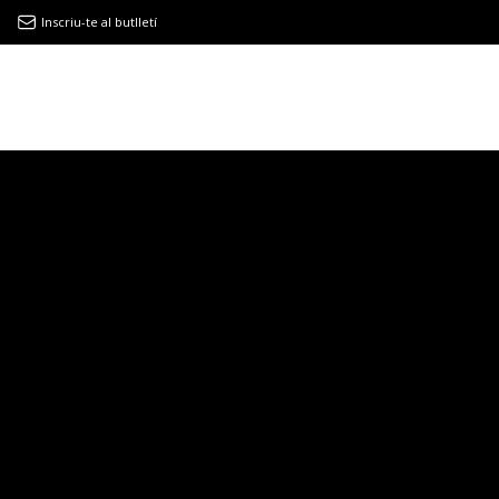
Inscriu-te al butlletí
9MAGAZÍN
EL CLÀSSIC | ALBERT PLA
“LA VIDA ÉS COM LA MAR: SEMPRE BUSCA L’EQUILIBRI”
NOVETATS DISCOGRÀFIQUES
EL CLÀSSIC | ELS 3 TAMBORS
TEMÀTIQUES
()